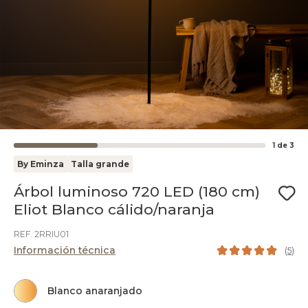
1
de
3
By Eminza
Talla grande
Árbol luminoso 720 LED (180 cm)
Eliot Blanco cálido/naranja
REF. 2RRIU01
Información técnica
(
5
)
Blanco anaranjado