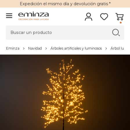
Expedición
el mismo día y
devolución gratis
*
DECORACIÓN PARA LA CASA
Eminza
Navidad
Árboles artificiales y luminosos
Árbol lumi