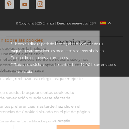
© Copyright 2025 Eminza | Derechos reservados |
ESP
FRANCIA
ITALIA
ALEMANIA
* Tienes 30 días (a patir de la recepción o recogida de tu
paquete) para devolver los productos y ser reembolsado.
PAÍSES BAJOS
Excepto los paquetes voluminosos
SUIZA
** Todos los pedidos realizados antes de las 14:00 h son enviados
DANMARK
el mismo día