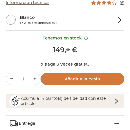
Información técnica
(
6
)
Blanco
( + 2 colores disponibles )
Tenemos en stock
149
,
€
99
o paga 3 veces gratis
Añadir a la cesta
Acumula
14
punto(s) de fidelidad con este
artículo.
Entrega