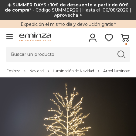
☀️ SUMMER DAYS : 10€ de descuento a partir de 80€
de compra¹
- Código SUMMER26 | Hasta el 06/08/2026 |
Aprovecha >
Expedición
el mismo día y
devolución gratis
*
DECORACIÓN PARA LA CASA
Eminza
Navidad
Iluminación de Navidad
Árbol luminoso