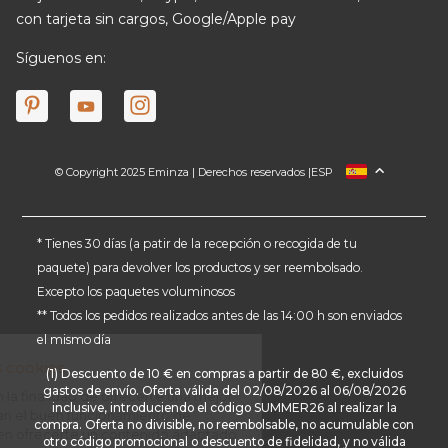
con tarjeta sin cargos, Google/Apple pay
Síguenos en:
© Copyright 2025 Eminza | Derechos reservados |
ESP
FRANCIA
ITALIA
ALEMANIA
* Tienes 30 días (a patir de la recepción o recogida de tu
paquete) para devolver los productos y ser reembolsado.
PAÍSES BAJOS
Excepto los paquetes voluminosos
SUIZA
** Todos los pedidos realizados antes de las 14:00 h son enviados
DANMARK
el mismo día
(1) Descuento de 10 € en compras a partir de 80 €, excluidos
gastos de envío. Oferta válida del 02/08/2026 al 06/08/2026
inclusive, introduciendo el código SUMMER26 al realizar la
compra. Oferta no divisible, no reembolsable, no acumulable con
otro código promocional o descuento de fidelidad, y no válida