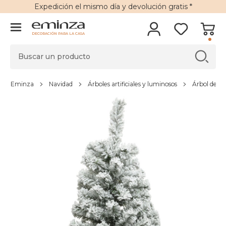
Expedición
el mismo día y
devolución gratis
*
DECORACIÓN PARA LA CASA
Eminza
Navidad
Árboles artificiales y luminosos
Árbol de Nav