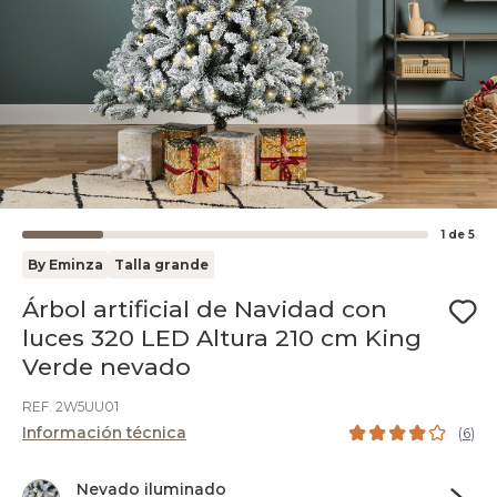
1
de
5
By Eminza
Talla grande
Árbol artificial de Navidad con
luces 320 LED Altura 210 cm King
Verde nevado
REF. 2W5UU01
Información técnica
(
6
)
Nevado iluminado