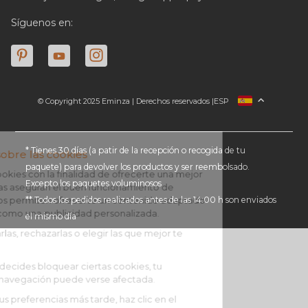
Síguenos en:
© Copyright 2025 Eminza | Derechos reservados |
ESP
FRANCIA
ITALIA
ALEMANIA
* Tienes 30 días (a patir de la recepción o recogida de tu
paquete) para devolver los productos y ser reembolsado.
PAÍSES BAJOS
Excepto los paquetes voluminosos
SUIZA
** Todos los pedidos realizados antes de las 14:00 h son enviados
DANMARK
el mismo día