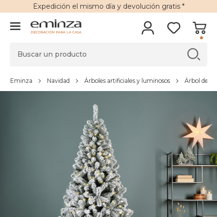
Expedición
el mismo día y
devolución gratis
*
DECORACIÓN PARA LA CASA
Eminza
Navidad
Árboles artificiales y luminosos
Árbol de Nav