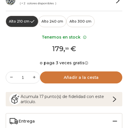
( + 2 colores disponibles )
Alto 210 cm
Alto 240 cm
Alto 300 cm
Tenemos en stock
179
,
€
99
o paga 3 veces gratis
Añadir a la cesta
Acumula
17
punto(s) de fidelidad con este
artículo.
Entrega