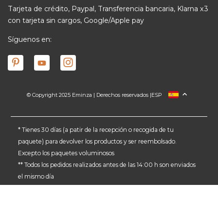
Tarjeta de crédito, Paypal, Transferencia bancaria, Klarna x3
con tarjeta sin cargos, Google/Apple pay
Síguenos en:
© Copyright 2025 Eminza | Derechos reservados |
ESP
FRANCIA
ITALIA
ALEMANIA
* Tienes 30 días (a patir de la recepción o recogida de tu
paquete) para devolver los productos y ser reembolsado.
PAÍSES BAJOS
Excepto los paquetes voluminosos
SUIZA
** Todos los pedidos realizados antes de las 14:00 h son enviados
DANMARK
el mismo día