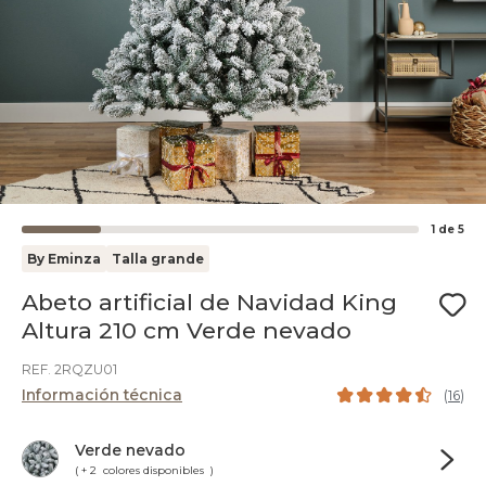
1
de
5
By Eminza
Talla grande
Abeto artificial de Navidad King
Altura 210 cm Verde nevado
REF. 2RQZU01
Información técnica
(
16
)
Verde nevado
( + 2 colores disponibles )