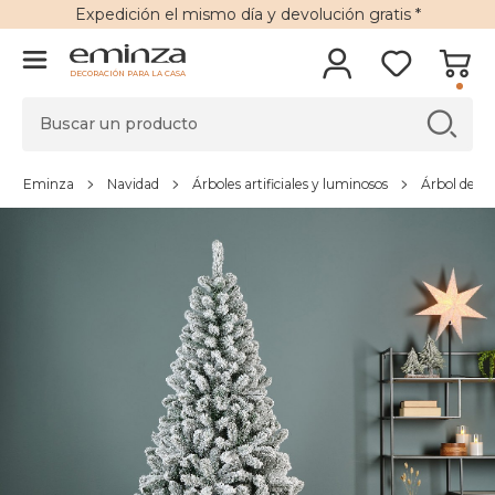
Expedición
el mismo día y
devolución gratis
*
DECORACIÓN PARA LA CASA
Eminza
Navidad
Árboles artificiales y luminosos
Árbol de Nav