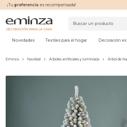
¡Tu
preferencia
es recompensada!
DECORACIÓN PARA LA CASA
Novedades
Textiles para el hogar
Decoración ext
Eminza
Navidad
Árboles artificiales y luminosos
Árbol de Nav