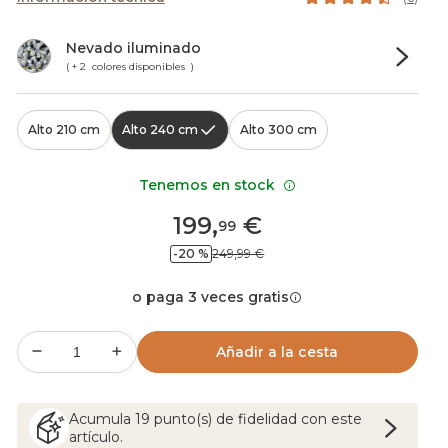
Nevado iluminado
( + 2 colores disponibles )
Alto 210 cm
Alto 240 cm
Alto 300 cm
Tenemos en stock
199
,
€
99
-20 %
249,99 €
o paga 3 veces gratis
Añadir a la cesta
Acumula
19
punto(s) de fidelidad con este
artículo.