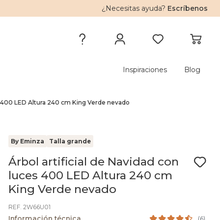
¿Necesitas ayuda?
Escríbenos
Inspiraciones
Blog
es 400 LED Altura 240 cm King Verde nevado
By Eminza
Talla grande
Árbol artificial de Navidad con
luces 400 LED Altura 240 cm
King Verde nevado
REF. 2W66U01
Información técnica
(
6
)