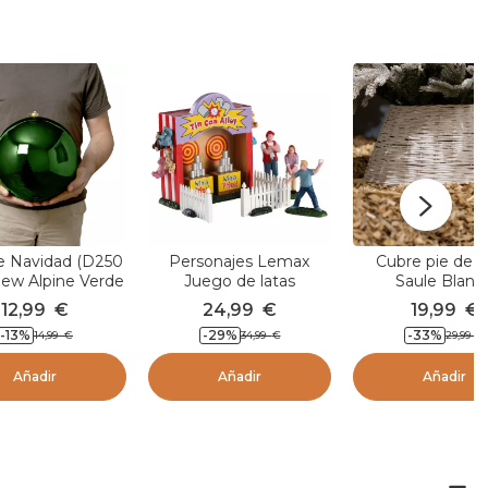
e Navidad (D250
Personajes Lemax
Cubre pie de á
w Alpine Verde
Juego de latas
Saule Blanc
12,99
€
24,99
€
19,99
€
-13
%
-29
%
-33
%
14,99
€
34,99
€
29,99
€
Añadir
Añadir
Añadir