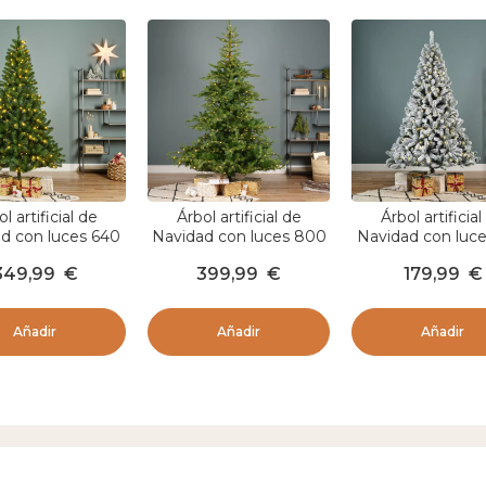
l artificial de
Árbol artificial de
Árbol artificial
d con luces 640
Navidad con luces 800
Navidad con luc
Altura 300 cm
LED Altura 270 cm
LED Altura 210 c
349,99
€
399,99
€
179,99
€
g Verde abeto
Glorious Verde abeto
Verde neva
Añadir
Añadir
Añadir