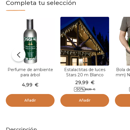
Completa tu selección
Perfume de ambiente
Estalactitas de luces
Bola d
para árbol
Stars 20 m Blanco
mm) Ne
cálido 490 LED CB
29,99
€
4,99
€
-50
%
59,99
€
Añadir
Añadir
Descripción