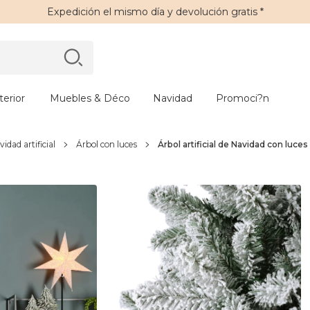
Expedición
el mismo día y
devolución gratis
*
erior
Muebles & Déco
Navidad
Promoci?n
idad artificial
Árbol con luces
Árbol artificial de Navidad con luc