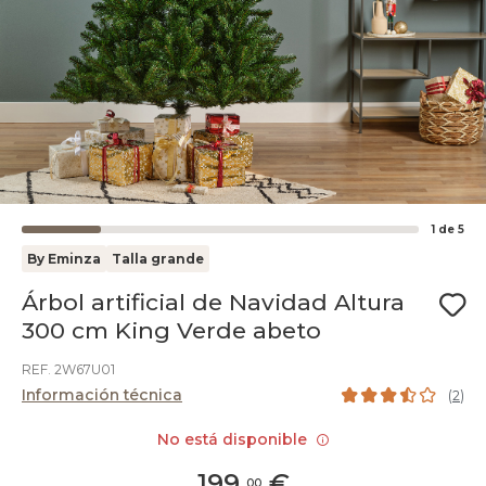
1
de
5
By Eminza
Talla grande
Árbol artificial de Navidad Altura
300 cm King Verde abeto
REF. 2W67U01
Información técnica
(
2
)
No está disponible
199
,
€
00