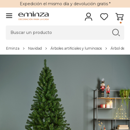
Expedición
el mismo día y
devolución gratis
*
DECORACIÓN PARA LA CASA
Eminza
Navidad
Árboles artificiales y luminosos
Árbol de Nav