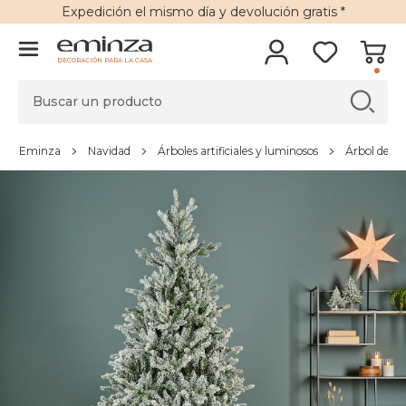
Expedición
el mismo día y
devolución gratis
*
DECORACIÓN PARA LA CASA
Eminza
Navidad
Árboles artificiales y luminosos
Árbol de Nav