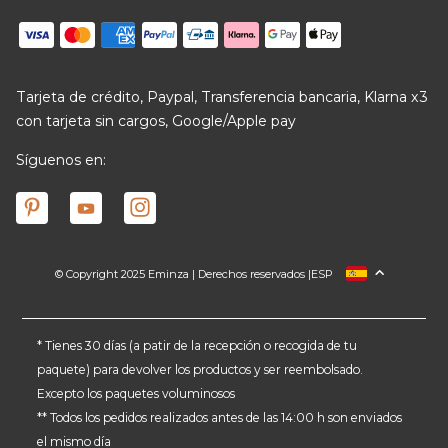
Tarjeta de crédito, Paypal, Transferencia bancaria, Klarna x3
con tarjeta sin cargos, Google/Apple pay
Síguenos en:
© Copyright 2025 Eminza | Derechos reservados |
ESP
FRANCIA
ITALIA
ALEMANIA
* Tienes 30 días (a patir de la recepción o recogida de tu
paquete) para devolver los productos y ser reembolsado.
PAÍSES BAJOS
Excepto los paquetes voluminosos
SUIZA
** Todos los pedidos realizados antes de las 14:00 h son enviados
DANMARK
el mismo día