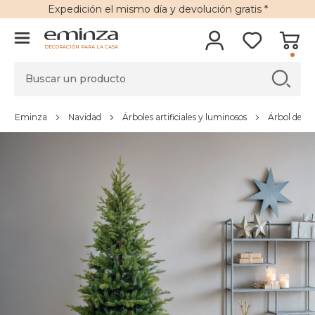
Expedición
el mismo día y
devolución gratis
*
DECORACIÓN PARA LA CASA
Eminza
Navidad
Árboles artificiales y luminosos
Árbol de Nav