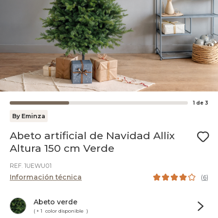
1
de
3
By Eminza
Abeto artificial de Navidad Allix
Altura 150 cm Verde
REF. 1UEWU01
Información técnica
(
6
)
Abeto verde
( + 1 color disponible )