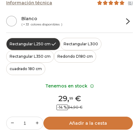
Información técnica
(
8
)
Blanco
( + 33 colores disponibles )
Rectangular L250 cm
Rectangular L300
Rectangular L350 cm
Redondo D180 cm
cuadrado 180 cm
Tenemos en stock
29
,
€
99
-14 %
34,90 €
Añadir a la cesta