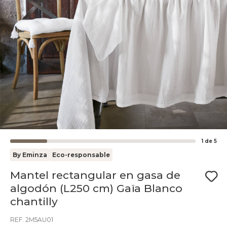
1
de
5
By Eminza
Eco-responsable
Mantel rectangular en gasa de
algodón (L250 cm) Gaïa Blanco
chantilly
REF. 2M5AU01