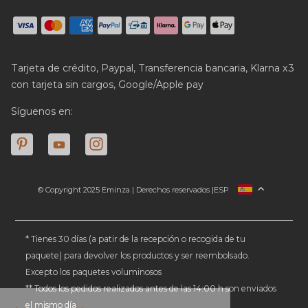
Tarjeta de crédito, Paypal, Transferencia bancaria, Klarna x3
con tarjeta sin cargos, Google/Apple pay
Síguenos en:
© Copyright 2025 Eminza | Derechos reservados |
ESP
FRANCIA
ITALIA
ALEMANIA
* Tienes 30 días (a patir de la recepción o recogida de tu
paquete) para devolver los productos y ser reembolsado.
PAÍSES BAJOS
Excepto los paquetes voluminosos
SUIZA
** Todos los pedidos realizados antes de las 14:00 h son enviados
DANMARK
el mismo día