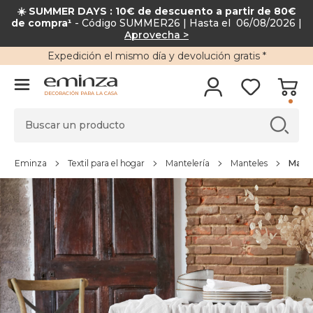
☀️ SUMMER DAYS : 10€ de descuento a partir de 80€
de compra¹
- Código SUMMER26 | Hasta el 06/08/2026 |
Aprovecha >
Expedición
el mismo día y
devolución gratis
*
DECORACIÓN PARA LA CASA
Eminza
Textil para el hogar
Mantelería
Manteles
Mante