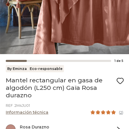
1
de
5
By Eminza
Eco-responsable
Mantel rectangular en gasa de
algodón (L250 cm) Gaïa Rosa
durazno
REF. 2M4JU01
Información técnica
(
2
)
Rosa Durazno