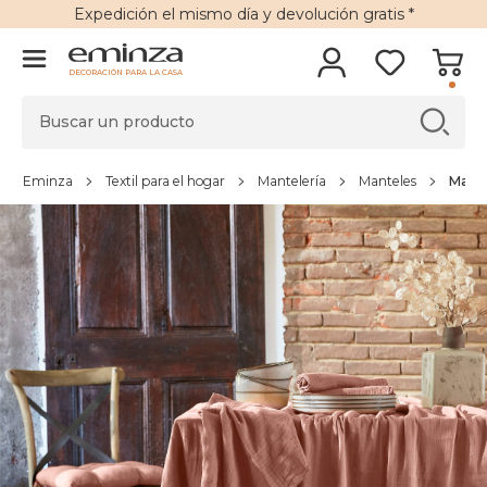
Expedición
el mismo día y
devolución gratis
*
DECORACIÓN PARA LA CASA
Eminza
Textil para el hogar
Mantelería
Manteles
Mante