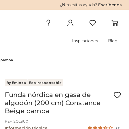
¿Necesitas ayuda?
Escríbenos
Inspiraciones
Blog
e pampa
By Eminza
Eco-responsable
Funda nórdica en gasa de
algodón (200 cm) Constance
Beige pampa
REF. 2QL8U01
Información técnica
(
3
)