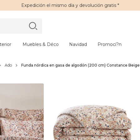
Expedición
el mismo día y
devolución gratis
*
erior
Muebles & Déco
Navidad
Promoci?n
Ado
Funda nórdica en gasa de algodón (200 cm) Constance Beig