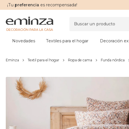
¡Tu
preferencia
es recompensada!
DECORACIÓN PARA LA CASA
Novedades
Textiles para el hogar
Decoración ext
Eminza
Textil para el hogar
Ropa de cama
Funda nórdica