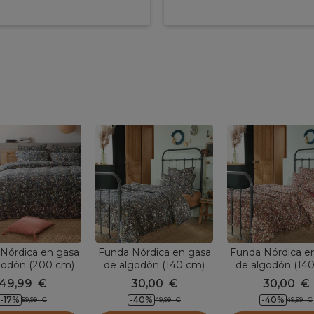
udrey
Nórdica en gasa
Funda Nórdica en gasa
Funda Nórdica e
godón (200 cm)
de algodón (140 cm)
de algodón (14
ance Azul noche
Constance Azul noche
Constance Ca
49,99
€
30,00
€
30,00
€
-17
%
-40
%
-40
%
59,99
€
49,99
€
49,99
€