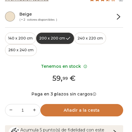
Beige
( + 2 colores disponibles )
140 x 200 cm
200 x 200 cm
240 x 220 cm
260 x 240 cm
Tenemos en stock
59
,
€
99
Paga en 3 plazos sin cargos
Añadir a la cesta
Acumula
5
punto(s) de fidelidad con este