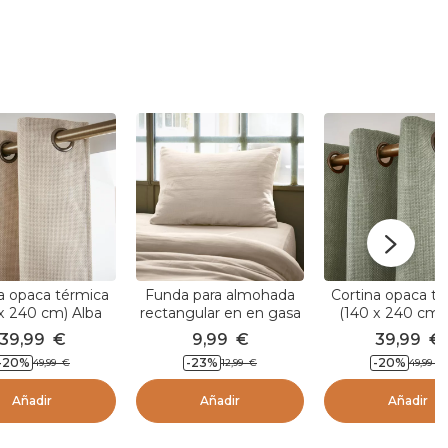
a opaca térmica
Funda para almohada
Cortina opaca t
x 240 cm) Alba
rectangular en en gasa
(140 x 240 cm)
Beige gris
de algodón (L70 cm)
Verde rome
39,99
€
9,99
€
39,99
€
Gaïa Beige pampa
-20
%
-23
%
-20
%
49,99
€
12,99
€
49,99
€
Añadir
Añadir
Añadir