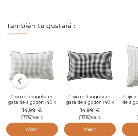
También te gustará :
Cojín rectangular en
Cojín rectangular en
Cojín 
gasa de algodón (40 x
gasa de algodón (40 x
de algo
60 cm) Gaïa vichy Verde
60 cm) Gaïa vichy
Gaï
14,99
€
14,99
€
eucalipto
Negro
-12
%
-12
%
16,99
€
16,99
€
Añadir
Añadir