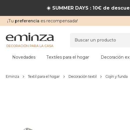
☀️ SUMMER DAYS : 10€ de descuen
¡Tu
preferencia
es recompensada!
DECORACIÓN PARA LA CASA
Novedades
Textiles para el hogar
Decoración ext
Eminza
Textil para el hogar
Decoración textil
Cojín y funda