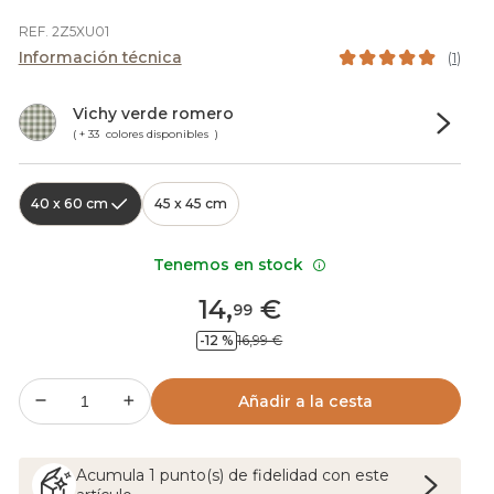
REF. 2Z5XU01
Información técnica
(
1
)
Vichy verde romero
( + 33 colores disponibles )
40 x 60 cm
45 x 45 cm
Tenemos en stock
14
,
€
99
-12 %
16,99 €
Añadir a la cesta
Acumula
1
punto(s) de fidelidad con este