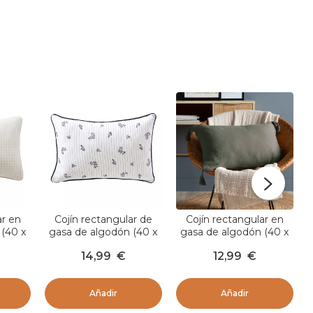
ar en
Cojín rectangular de
Cojín rectangular en
 (40 x
gasa de algodón (40 x
gasa de algodón (40 x
chy
60 cm) Gaïa Iris Azul
60 cm) Gaïa Verde
14,99
€
12,99
€
romero
Añadir
Añadir