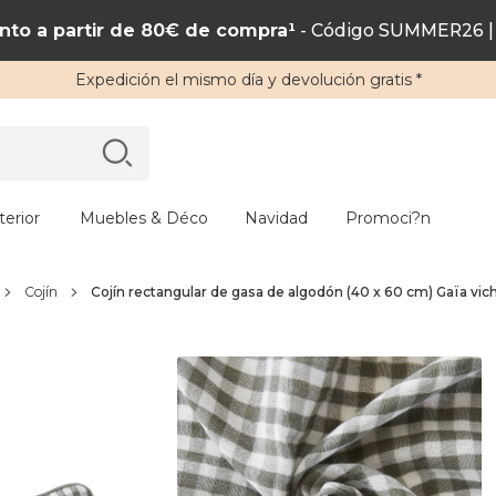
to a partir de 80€ de compra¹
- Código SUMMER26 | 
Expedición
el mismo día y
devolución gratis
*
erior
Muebles & Déco
Navidad
Promoci?n
Cojín
Cojín rectangular de gasa de algodón (40 x 60 cm) Gaïa vi