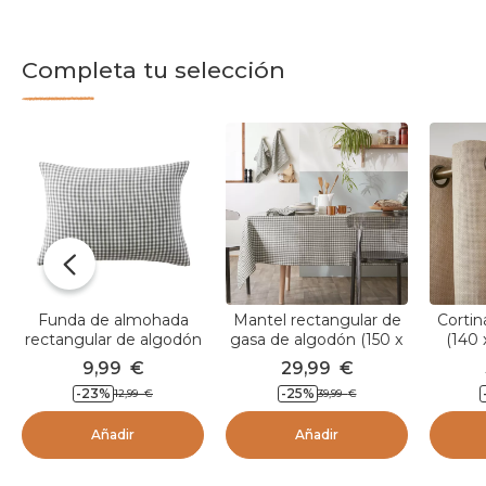
Completa tu selección
Funda de almohada
Mantel rectangular de
Cortin
rectangular de algodón
gasa de algodón (150 x
(140 
muselina (50 x 70 cm)
250 cm) Gaïa vichy
9,99
€
29,99
€
Gaïa vichy Verde
Verde romero
-23
%
-25
%
12,99
€
39,99
€
romero
Añadir
Añadir