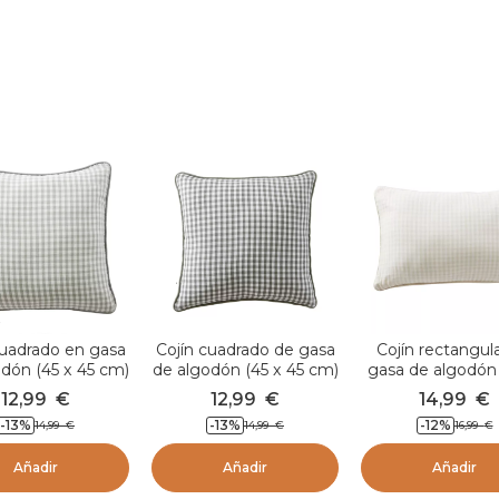
cuadrado en gasa
Cojín cuadrado de gasa
Cojín rectangul
dón (45 x 45 cm)
de algodón (45 x 45 cm)
gasa de algodón
a vichy Verde
Gaïa vichy Verde
60 cm) Gaïa vi
12,99
€
12,99
€
14,99
€
eucalipto
romarin
Beige
-13
%
-13
%
-12
%
14,99
€
14,99
€
16,99
€
Añadir
Añadir
Añadir