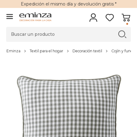
Expedición
el mismo día y
devolución gratis
*
DECORACIÓN PARA LA CASA
Eminza
Textil para el hogar
Decoración textil
Cojín y funda