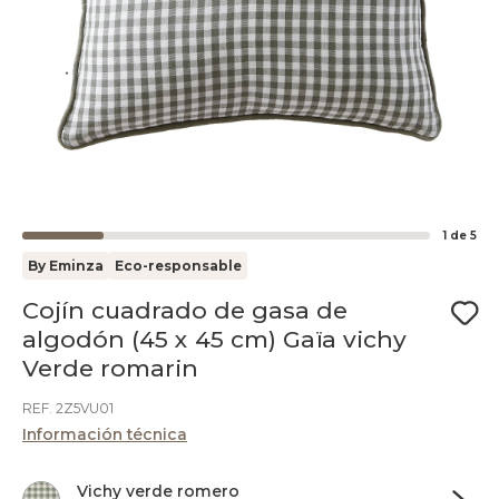
1
de
5
By Eminza
Eco-responsable
Cojín cuadrado de gasa de
algodón (45 x 45 cm) Gaïa vichy
Verde romarin
REF. 2Z5VU01
Información técnica
Vichy verde romero