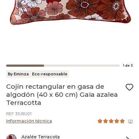
1
de
3
By Eminza
Eco-responsable
Cojín rectangular en gasa de
algodón (40 x 60 cm) Gaïa azalea
Terracotta
REF. 31UBU01
Información técnica
(
2
)
Azalée Terracota