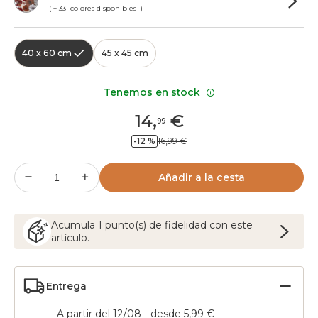
( + 33 colores disponibles )
40 x 60 cm
45 x 45 cm
Tenemos en stock
14
,
€
99
-12 %
16,99 €
Añadir a la cesta
Acumula
1
punto(s) de fidelidad con este
artículo.
Entrega
A partir del 12/08 - desde 5,99 €