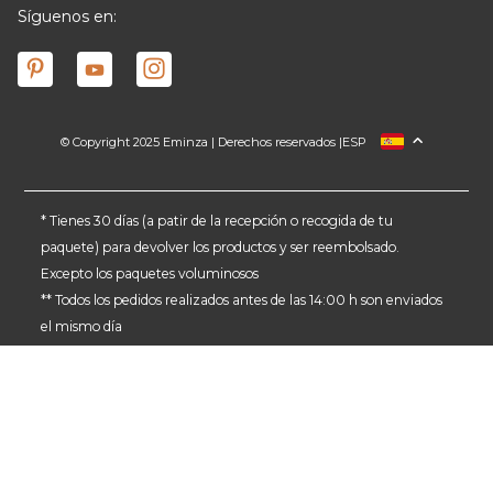
Síguenos en:
© Copyright 2025 Eminza | Derechos reservados |
ESP
FRANCIA
ITALIA
ALEMANIA
* Tienes 30 días (a patir de la recepción o recogida de tu
paquete) para devolver los productos y ser reembolsado.
PAÍSES BAJOS
Excepto los paquetes voluminosos
SUIZA
** Todos los pedidos realizados antes de las 14:00 h son enviados
DANMARK
el mismo día