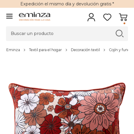
Expedición
el mismo día y
devolución gratis
*
DECORACIÓN PARA LA CASA
Eminza
Textil para el hogar
Decoración textil
Cojín y funda