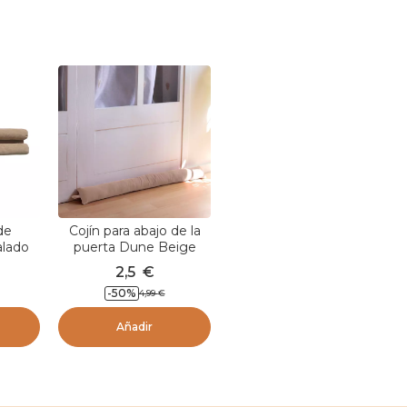
de
Cojín para abajo de la
alado
puerta Dune Beige
rior de
2,5
€
cm)
-
50
%
4,99
€
e
Añadir