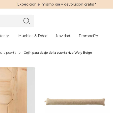
Expedición
el mismo día y
devolución gratis
*
erior
Muebles & Déco
Navidad
Promoci?n
para puerta
Cojín para abajo de la puerta rizo Woly Beige