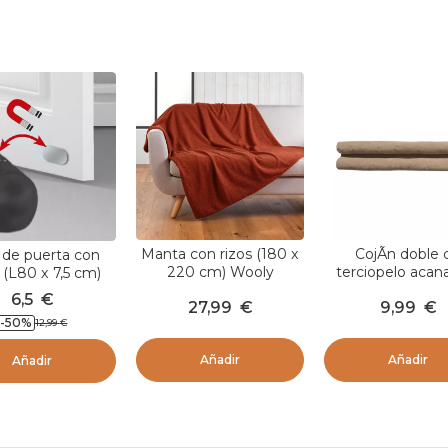
Manta con rizos (180 x
CojÃ­n doble 
 de puerta con
220 cm) Wooly
terciopelo acan
(L80 x 7,5 cm)
Terracota
para la parte infe
Negro
6,5
€
27,99
€
9,99
€
la puerta (80 
-
50
%
12,99
€
Ernest Beig
Añadir
Añadir
Añadir