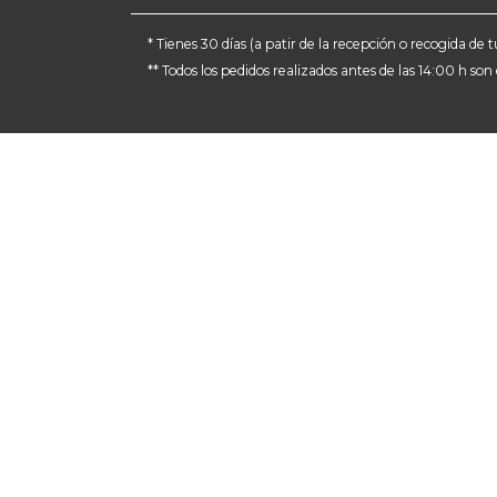
* Tienes 30 días (a patir de la recepción o recogida d
** Todos los pedidos realizados antes de las 14:00 h so