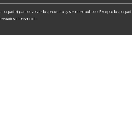
e tu paquete) para devolver los productos y ser reembolsado. Excepto los paqu
n enviados el mismo día