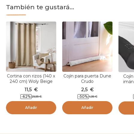
También te gustará...
Cortina con rizos (140 x
Cojín para puerta Dune
Cojín
240 cm) Woly Beige
Crudo
imán 
11,5
€
2,5
€
-
62
%
-
50
%
29,99
€
4,99
€
Añadir
Añadir