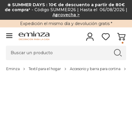
☀️ SUMMER DAYS : 10€ de descuento a partir de 80€
de compra¹
- Código SUMMER26 | Hasta el 06/08/2026 |
Aprovecha >
Expedición
el mismo día y
devolución gratis
*
DECORACIÓN PARA LA CASA
Eminza
Textil para el hogar
Accesorio y barra para cortina
B