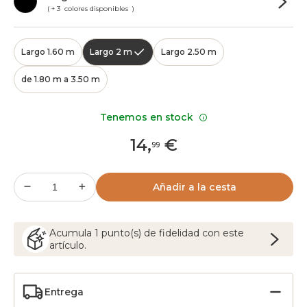
( + 3 colores disponibles )
Largo 1.60 m
Largo 2 m
Largo 2.50 m
de 1.80 m a 3.50 m
Tenemos en stock
14
,
€
99
Añadir a la cesta
Acumula
1
punto(s) de fidelidad con este
artículo.
Entrega