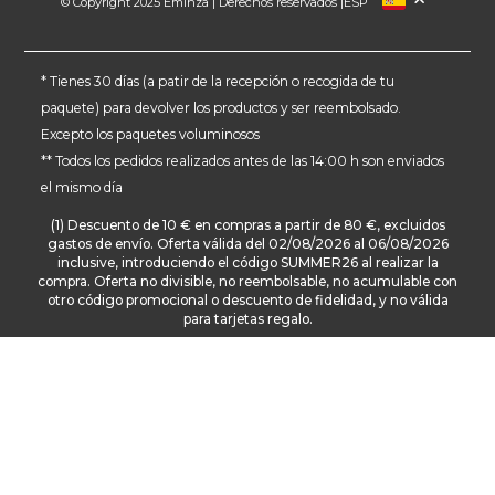
© Copyright 2025 Eminza | Derechos reservados |
ESP
FRANCIA
ITALIA
ALEMANIA
* Tienes 30 días (a patir de la recepción o recogida de tu
paquete) para devolver los productos y ser reembolsado.
PAÍSES BAJOS
Excepto los paquetes voluminosos
SUIZA
** Todos los pedidos realizados antes de las 14:00 h son enviados
DANMARK
el mismo día
(1) Descuento de 10 € en compras a partir de 80 €, excluidos
gastos de envío. Oferta válida del 02/08/2026 al 06/08/2026
inclusive, introduciendo el código SUMMER26 al realizar la
compra. Oferta no divisible, no reembolsable, no acumulable con
otro código promocional o descuento de fidelidad, y no válida
para tarjetas regalo.