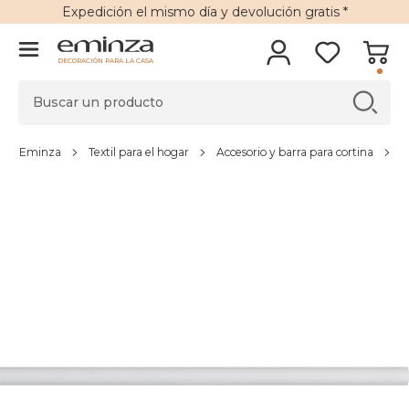
Expedición
el mismo día y
devolución gratis
*
DECORACIÓN PARA LA CASA
Eminza
Textil para el hogar
Accesorio y barra para cortina
B