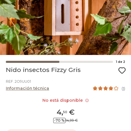
1
de
2
Nido insectos Fizzy Gris
REF. 2O9UU01
Información técnica
(
1
)
No está disponible
4
,
€
50
-70 %
14,99 €