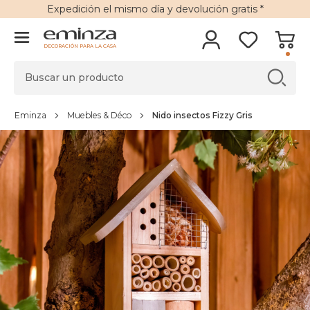
Expedición
el mismo día y
devolución gratis
*
DECORACIÓN PARA LA CASA
Eminza
Muebles & Déco
Nido insectos Fizzy Gris