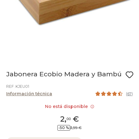
Jabonera Ecobio Madera y Bambú
REF. KJEU01
Información técnica
(
67
)
No está disponible
2
,
€
00
-50 %
3,99 €