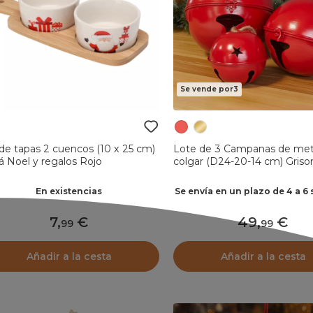
Se vende por3
de tapas 2 cuencos (10 x 25 cm)
Lote de 3 Campanas de meta
 Noel y regalos Rojo
colgar (D24-20-14 cm) Griso
En existencias
Se envía en un plazo de 4 a 
7
,
49
,
99
99
Añadir a la cesta
Añadir a la cesta