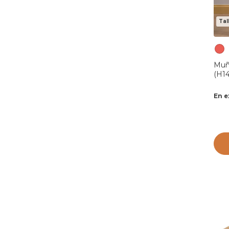
Tal
Muñe
(H14
En e