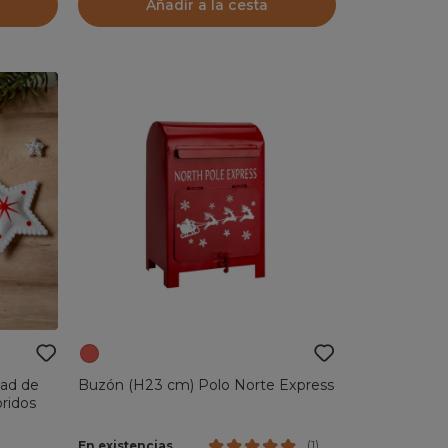
Añadir a la cesta
dad de
Buzón (H23 cm) Polo Norte Express
oridos
En existencias
(
1
)