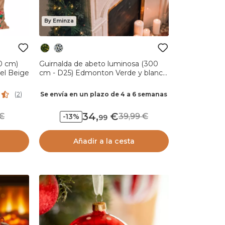
By Eminza
0 cm)
Guirnalda de abeto luminosa (300
el Beige
cm - D25) Edmonton Verde y blanco
cálido
Se envía en un plazo de 4 a 6 semanas
(
2
)
34
,
9
39,99
-13%
99
Añadir a la cesta