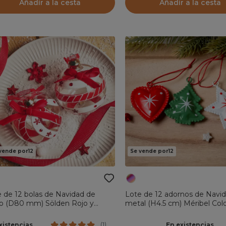
Añadir a la cesta
Añadir a la cesta
vende por12
Se vende por12
 de 12 bolas de Navidad de
Lote de 12 adornos de Navi
io (D80 mm) Sölden Rojo y
metal (H4.5 cm) Méribel Col
nco
xistencias
En existencias
(
1
)