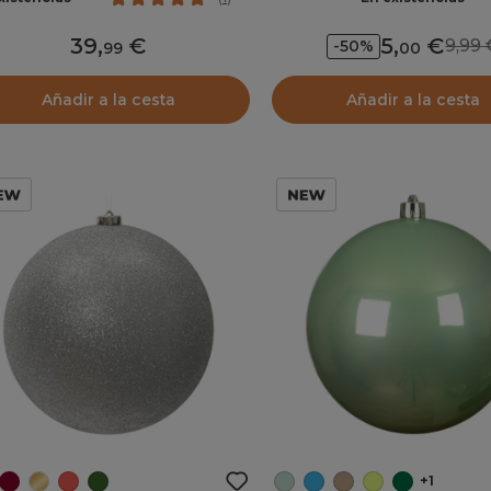
39
,
5
,
9,9
-50%
99
00
Añadir a la cesta
Añadir a la cesta
+1