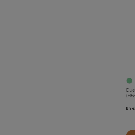
Due
(H6
En e