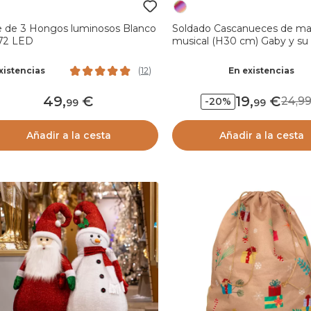
 de 3 Hongos luminosos Blanco
Soldado Cascanueces de ma
 72 LED
musical (H30 cm) Gaby y su
Imperial
xistencias
En existencias
(
12
)
49
,
19
,
24,
-20%
99
99
Añadir a la cesta
Añadir a la cesta