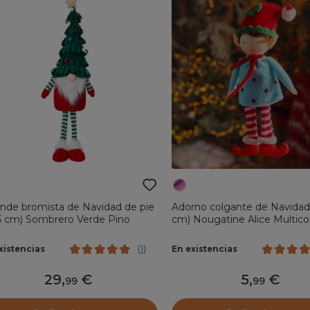
nde bromista de Navidad de pie
Adorno colgante de Navidad
5 cm) Sombrero Verde Pino
cm) Nougatine Alice Multico
xistencias
En existencias
(
1
)
29
,
5
,
99
99