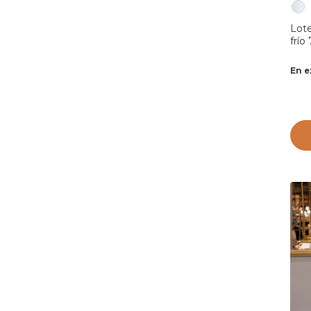
Lote
frío
En e