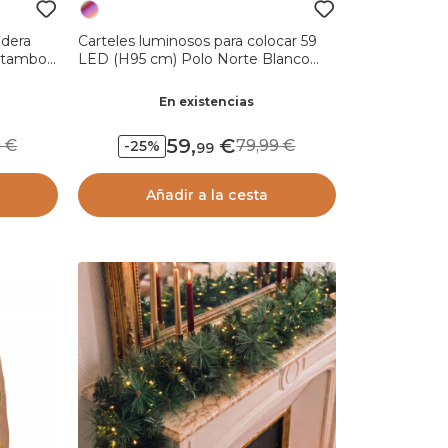
dera
Carteles luminosos para colocar 59
 tambor
LED (H95 cm) Polo Norte Blanco
cálido y frío
En existencias
59
,
99
79,99
-25%
99
Añadir a la cesta