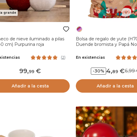
la grande
co de nieve iluminado a pilas
Bolsa de regalo de yute (H7
0 cm) Purpurina roja
Duende bromista y Papá No
xistencias
En existencias
(
2
)
99
,
4
,
6,9
-30%
99
89
Añadir a la cesta
Añadir a la cesta