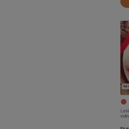
Se 
Lote
vidr
bla
En e