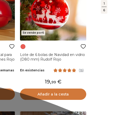
1
6
Se vende por6
l para
Lote de 6 bolas de Navidad en vidrio
nes Rojo
(D80 mm) Rudolf Rojo
6 semanas
En existencias
(
16
)
19
,
99
Añadir a la cesta