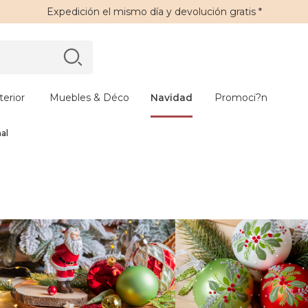
Expedición
el mismo día y
devolución gratis
*
erior
Muebles & Déco
Navidad
Promoci?n
al