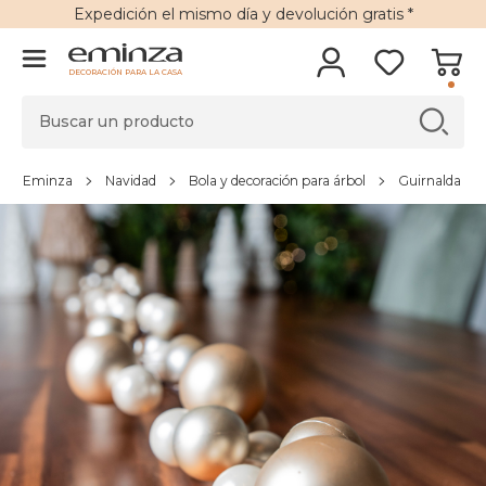
Expedición
el mismo día y
devolución gratis
*
DECORACIÓN PARA LA CASA
Eminza
Navidad
Bola y decoración para árbol
Guirnalda par