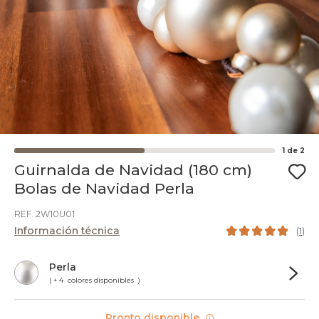
1
de
2
Guirnalda de Navidad (180 cm)
Bolas de Navidad Perla
REF. 2W10U01
Información técnica
(
1
)
Perla
( + 4 colores disponibles )
Pronto disponible