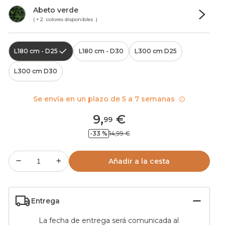
Abeto verde
( + 2 colores disponibles )
L180 cm - D25
L180 cm - D30
L300 cm D25
L300 cm D30
Se envía en un plazo de 5 a 7 semanas
9
,
€
99
-33 %
14,99 €
Añadir a la cesta
Entrega
La fecha de entrega será comunicada al