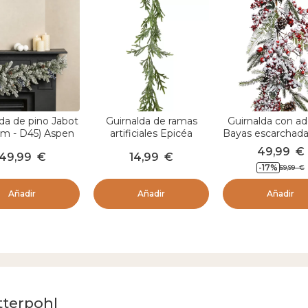
e
a
l
i
z
a
d
a
p
o
r
da de pino Jabot
Guirnalda de ramas
Guirnalda con a
cm - D45) Aspen
artificiales Epicéa
Bayas escarchada
ino nevado
49,99
€
49,99
€
14,99
€
-17
%
59,99
€
Añadir
Añadir
Añadir
tterpohl