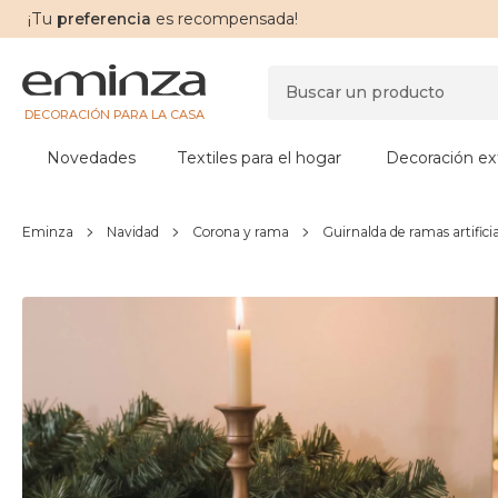
¡Tu
preferencia
es recompensada!
DECORACIÓN PARA LA CASA
Novedades
Textiles para el hogar
Decoración ext
Eminza
Navidad
Corona y rama
Guirnalda de ramas artifici