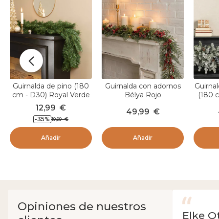
e
e
a
a
l
l
i
i
z
z
a
a
d
d
a
a
p
p
o
o
r
r
Guirnalda de pino (180
Guirnalda con adornos
Guirnal
cm - D30) Royal Verde
Bélya Rojo
(180 
P
12,99
€
49,99
€
-35
%
19,99
€
Añadir
Añadir
Opiniones de nuestros
Elke O