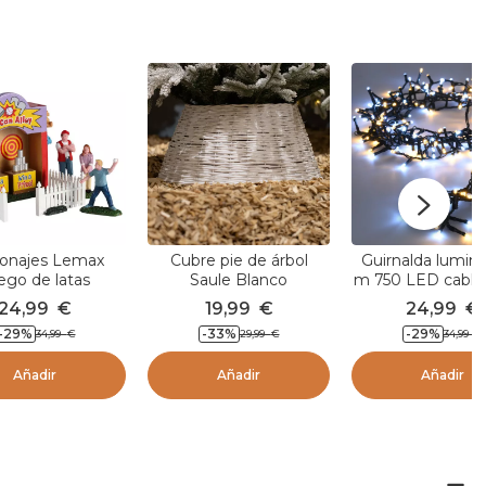
onajes Lemax
Cubre pie de árbol
Guirnalda lumino
ego de latas
Saule Blanco
m 750 LED cable
Lujo Bicolor Bl
24,99
€
19,99
€
24,99
€
cálido y frío
-29
%
-33
%
-29
%
34,99
€
29,99
€
34,99
€
Añadir
Añadir
Añadir