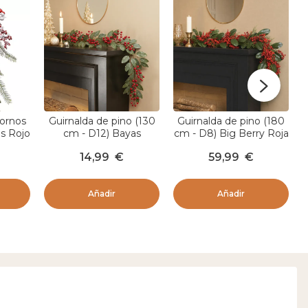
dornos
Guirnalda de pino (130
Guirnalda de pino (180
s Rojo
cm - D12) Bayas
cm - D8) Big Berry Roja
nacaradas Roja
14,99
€
59,99
€
Añadir
Añadir