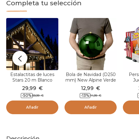
Completa tu selección
Estalactitas de luces
Bola de Navidad (D250
Pers
Stars 20 m Blanco
mm) New Alpine Verde
Ju
cálido 490 LED CB
29,99
€
12,99
€
-50
%
-13
%
59,99
€
14,99
€
Añadir
Añadir
Descripción