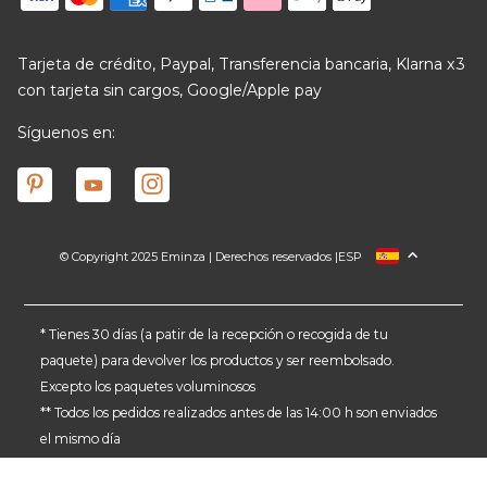
Tarjeta de crédito, Paypal, Transferencia bancaria, Klarna x3
con tarjeta sin cargos, Google/Apple pay
Síguenos en:
© Copyright 2025 Eminza | Derechos reservados |
ESP
FRANCIA
ITALIA
ALEMANIA
* Tienes 30 días (a patir de la recepción o recogida de tu
paquete) para devolver los productos y ser reembolsado.
PAÍSES BAJOS
Excepto los paquetes voluminosos
SUIZA
** Todos los pedidos realizados antes de las 14:00 h son enviados
DANMARK
el mismo día