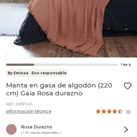
1
de
4
By Eminza
Eco-responsable
Manta en gasa de algodón (220
cm) Gaïa Rosa durazno
REF. 2M9PU01
Información técnica
(
8
)
Rosa Durazno
( + 10 colores disponibles )