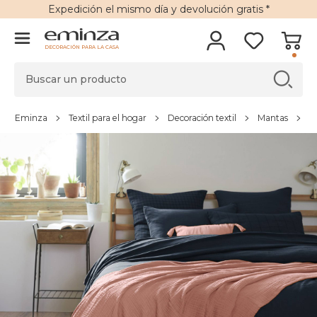
Expedición
el mismo día y
devolución gratis
*
DECORACIÓN PARA LA CASA
Eminza
Textil para el hogar
Decoración textil
Mantas
M