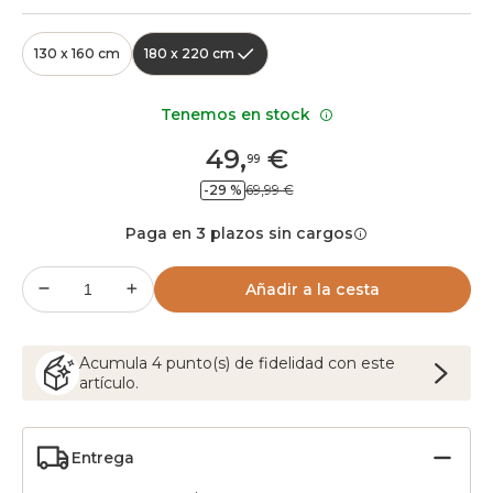
130 x 160 cm
180 x 220 cm
Tenemos en stock
49
,
€
99
-29 %
69,99 €
Paga en 3 plazos sin cargos
Añadir a la cesta
Acumula
4
punto(s) de fidelidad con este
artículo.
Entrega