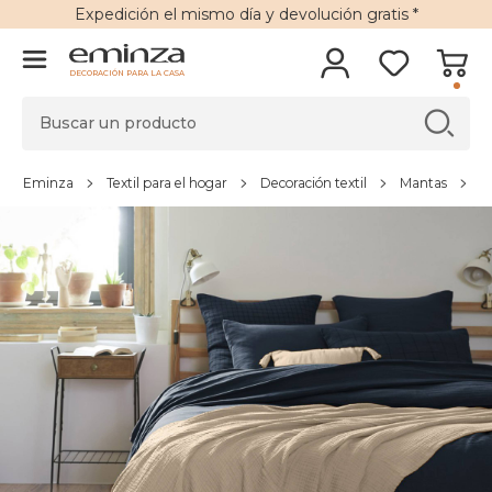
Expedición
el mismo día y
devolución gratis
*
DECORACIÓN PARA LA CASA
Eminza
Textil para el hogar
Decoración textil
Mantas
M