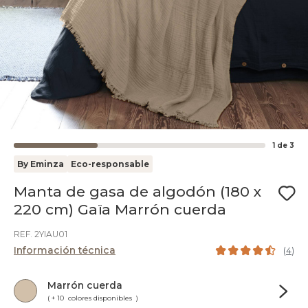
1
de
3
By Eminza
Eco-responsable
Manta de gasa de algodón (180 x
220 cm) Gaïa Marrón cuerda
REF. 2YIAU01
Información técnica
(
4
)
Marrón cuerda
( + 10 colores disponibles )