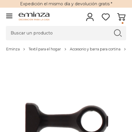
Expedición
el mismo día y
devolución gratis
*
DECORACIÓN PARA LA CASA
Eminza
Textil para el hogar
Accesorio y barra para cortina
B