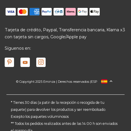
Tarjeta de crédito, Paypal, Transferencia bancaria, Klarna x3
con tarjeta sin cargos, Google/Apple pay
Síguenos en:
© Copyright 2025 Eminza | Derechos reservados |
ESP
FRANCIA
ITALIA
ALEMANIA
* Tienes 30 días (a patir de la recepción o recogida de tu
paquete) para devolver los productos y ser reembolsado.
PAÍSES BAJOS
Excepto los paquetes voluminosos
SUIZA
** Todos los pedidos realizados antes de las 14:00 h son enviados
DANMARK
el mismo día