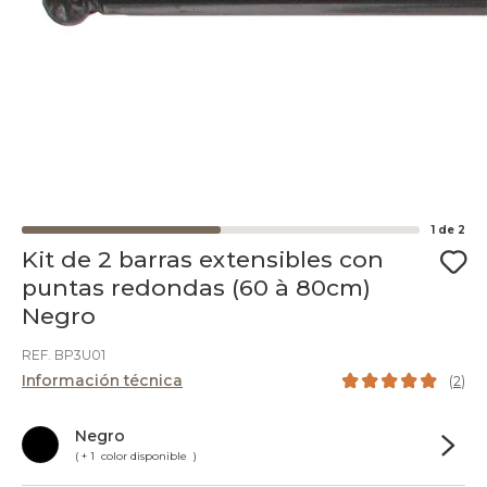
1
de
2
Kit de 2 barras extensibles con
puntas redondas (60 à 80cm)
Negro
REF. BP3U01
Información técnica
(
2
)
Negro
( + 1 color disponible )