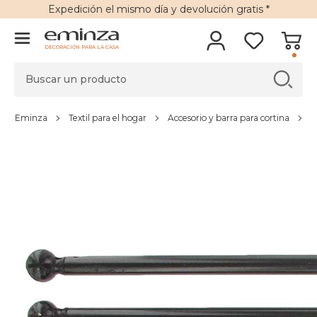
Expedición
el mismo día y
devolución gratis
*
DECORACIÓN PARA LA CASA
Eminza
Textil para el hogar
Accesorio y barra para cortina
V