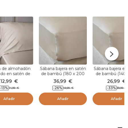
 de almohadón
Sábana bajera en satén
Sábana bajera en
ado en satén de
de bambú (180 x 200
de bambú (140 
bú (L185 cm)
cm) Sienna Beige
cm) Sienna Be
12,99
€
36,99
€
26,99
€
a Beige pampa
pampa
pampa
-13
%
-26
%
-33
%
14,99
€
49,99
€
39,99
€
Añadir
Añadir
Añadir