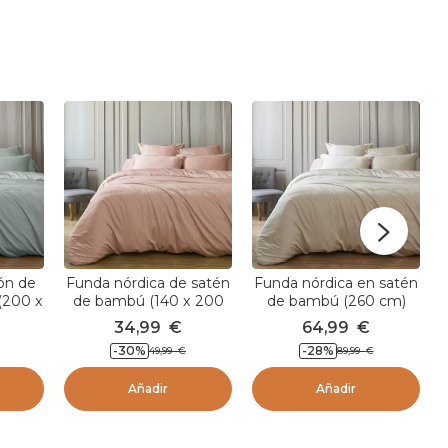
ón de
Funda nórdica de satén
Funda nórdica en satén
(200 x
de bambú (140 x 200
de bambú (260 cm)
Verde
cm) Sienna Rosa rubor
Sienna Beige pampa
34,99
€
64,99
€
-30
%
-28
%
49,99
€
89,99
€
Añadir
Añadir