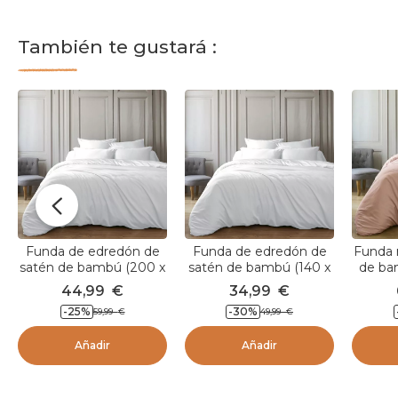
También te gustará :
Funda de edredón de
Funda de edredón de
Funda 
satén de bambú (200 x
satén de bambú (140 x
de ba
200 cm) Sienna Blanco
200 cm) Sienna Blanco
cm) Si
44,99
€
34,99
€
chantilly
chantilly
-25
%
-30
%
59,99
€
49,99
€
Añadir
Añadir