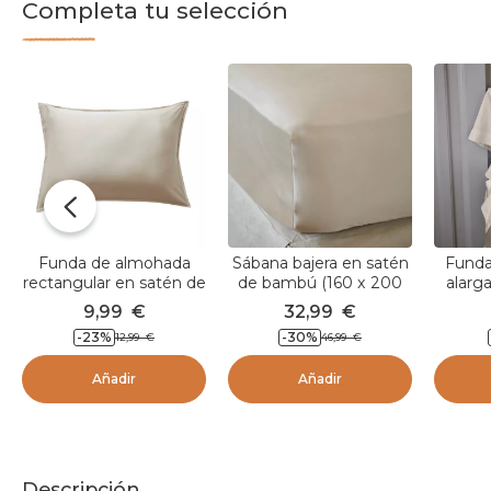
Completa tu selección
Funda de almohada
Sábana bajera en satén
Funda
rectangular en satén de
de bambú (160 x 200
alarg
bambú (70 cm) Sienna
cm) Sienna Beige
bam
9,99
€
32,99
€
Beige pampa
pampa
Sienn
-23
%
-30
%
12,99
€
46,99
€
Añadir
Añadir
Descripción