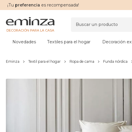
¡Tu
preferencia
es recompensada!
DECORACIÓN PARA LA CASA
Novedades
Textiles para el hogar
Decoración ext
Eminza
Textil para el hogar
Ropa de cama
Funda nórdica