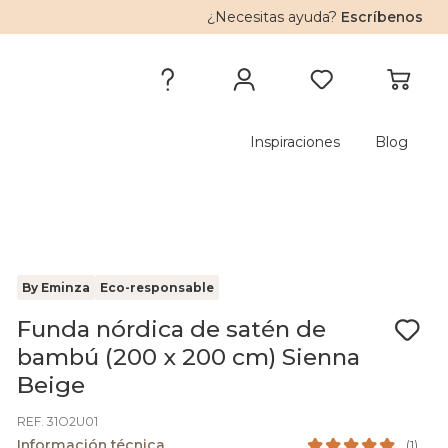
¿Necesitas ayuda?
Escríbenos
Inspiraciones
Blog
By Eminza
Eco-responsable
Funda nórdica de satén de
bambú (200 x 200 cm) Sienna
Beige
REF. 31O2U01
Información técnica
(
1
)