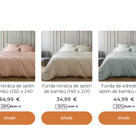
nórdica de satén
Funda nórdica de satén
Funda de edred
mbú (260 x 240
de bambú (140 x 200
satén de bambú 
enna Rosa rubor
cm) Sienna Beige
200 cm) Sienna 
64,99
€
34,99
€
44,99
€
eucalipto
-28
%
-30
%
-25
%
89,99
€
49,99
€
59,99
€
Añadir
Añadir
Añadir