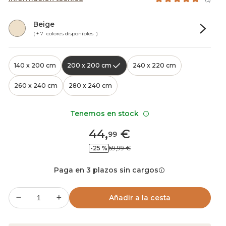
Beige
( + 7 colores disponibles )
140 x 200 cm
200 x 200 cm
240 x 220 cm
260 x 240 cm
280 x 240 cm
Tenemos en stock
44
,
€
99
-25 %
59,99 €
Paga en 3 plazos sin cargos
Añadir a la cesta