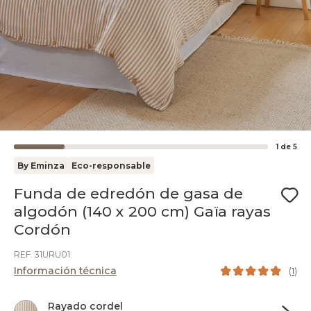
1
de
5
By Eminza
Eco-responsable
Funda de edredón de gasa de
algodón (140 x 200 cm) Gaïa rayas
Cordón
REF. 31URU01
Información técnica
(
1
)
Rayado cordel