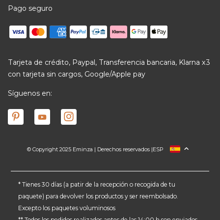
Pago seguro
Tarjeta de crédito, Paypal, Transferencia bancaria, Klarna x3
con tarjeta sin cargos, Google/Apple pay
Síguenos en:
© Copyright 2025 Eminza | Derechos reservados |
ESP
FRANCIA
ITALIA
ALEMANIA
* Tienes 30 días (a patir de la recepción o recogida de tu
paquete) para devolver los productos y ser reembolsado.
PAÍSES BAJOS
Excepto los paquetes voluminosos
SUIZA
** Todos los pedidos realizados antes de las 14:00 h son enviados