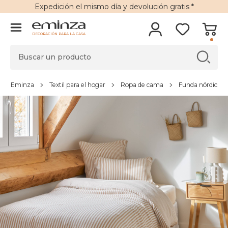
Expedición
el mismo día y
devolución gratis
*
DECORACIÓN PARA LA CASA
Eminza
Textil para el hogar
Ropa de cama
Funda nórdica