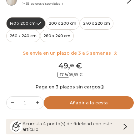
( + 35 colores disponibles )
140 x 200 cm
200 x 200 cm
240 x 220 cm
260 x 240 cm
280 x 240 cm
Se envía en un plazo de 3 a 5 semanas
49
,
€
99
-17 %
59,99 €
Paga en 3 plazos sin cargos
Añadir a la cesta
Acumula
4
punto(s) de fidelidad con este
artículo.