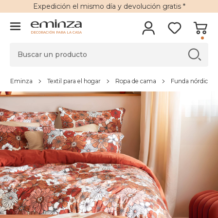
Expedición
el mismo día y
devolución gratis
*
DECORACIÓN PARA LA CASA
Eminza
Textil para el hogar
Ropa de cama
Funda nórdica