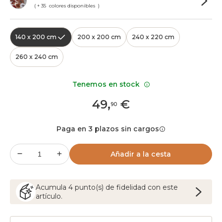
( + 35 colores disponibles )
140 x 200 cm
200 x 200 cm
240 x 220 cm
260 x 240 cm
Tenemos en stock
49
,
€
90
Paga en 3 plazos sin cargos
Añadir a la cesta
Acumula
4
punto(s) de fidelidad con este
artículo.