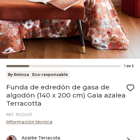
1
de
5
By Eminza
Eco-responsable
Funda de edredón de gasa de
algodón (140 x 200 cm) Gaïa azalea
Terracotta
REF. 31UOU01
Información técnica
Azalée Terracota