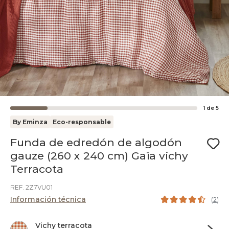
1
de
5
By Eminza
Eco-responsable
Funda de edredón de algodón
gauze (260 x 240 cm) Gaïa vichy
Terracota
REF. 2Z7VU01
Información técnica
(
2
)
Vichy terracota