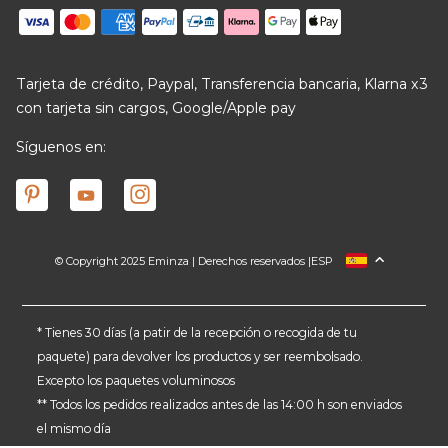
Tarjeta de crédito, Paypal, Transferencia bancaria, Klarna x3
con tarjeta sin cargos, Google/Apple pay
Síguenos en:
© Copyright 2025 Eminza | Derechos reservados |
ESP
FRANCIA
ITALIA
ALEMANIA
* Tienes 30 días (a patir de la recepción o recogida de tu
paquete) para devolver los productos y ser reembolsado.
PAÍSES BAJOS
Excepto los paquetes voluminosos
SUIZA
** Todos los pedidos realizados antes de las 14:00 h son enviados
DANMARK
el mismo día