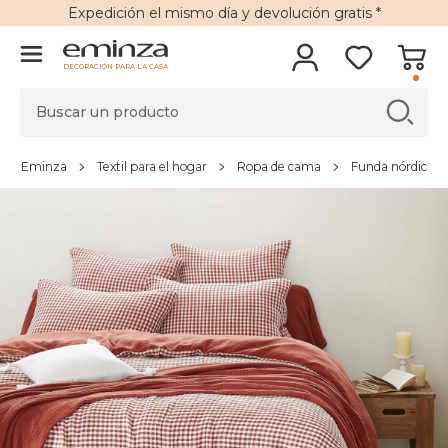
Expedición
el mismo día y
devolución gratis
*
DECORACIÓN PARA LA CASA
Eminza
Textil para el hogar
Ropa de cama
Funda nórdica