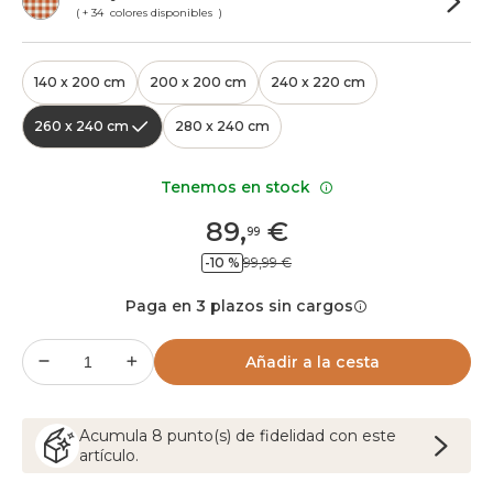
( + 34 colores disponibles )
140 x 200 cm
200 x 200 cm
240 x 220 cm
260 x 240 cm
280 x 240 cm
Tenemos en stock
89
,
€
99
-10 %
99,99 €
Paga en 3 plazos sin cargos
Añadir a la cesta
Acumula
8
punto(s) de fidelidad con este
artículo.