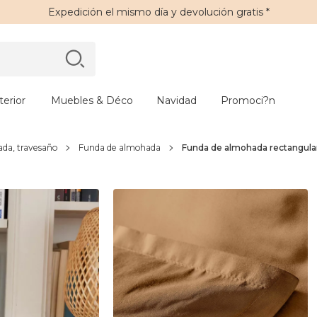
Expedición
el mismo día y
devolución gratis
*
erior
Muebles & Déco
Navidad
Promoci?n
da, travesaño
Funda de almohada
Funda de almohada rectangular