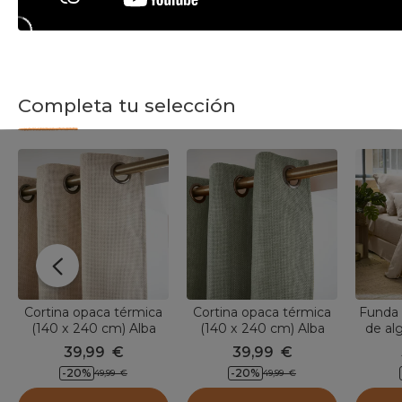
Completa tu selección
Cortina opaca térmica
Cortina opaca térmica
Funda 
(140 x 240 cm) Alba
(140 x 240 cm) Alba
de al
Beige gris
Verde romero
Gaïa
39,99
€
39,99
€
-20
%
-20
%
49,99
€
49,99
€