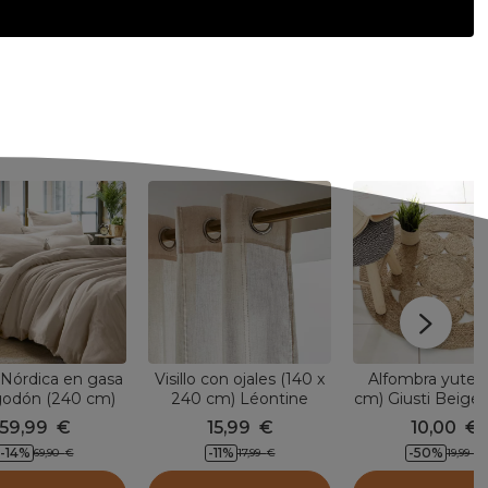
Nórdica en gasa
Visillo con ojales (140 x
Alfombra yute 
godón (240 cm)
240 cm) Léontine
cm) Giusti Beige 
 Beige pampa
Beige
59,99
€
15,99
€
10,00
€
-14
%
-11
%
-50
%
69,90
€
17,99
€
19,99
€