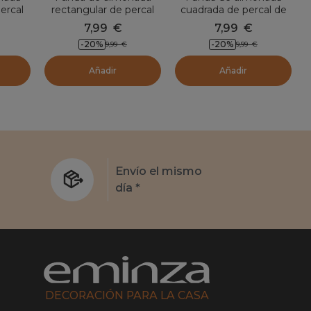
ercal
rectangular de percal
cuadrada de percal de
 x 80
de algodón (70 cm) Cali
algodón (65 cm) Cali
d
7,99
€
7,99
€
pe
Chocolate
Chocolate
-20
%
-20
%
9,99
€
9,99
€
Añadir
Añadir
s
Envío el mismo
día *
DECORACIÓN PARA LA CASA