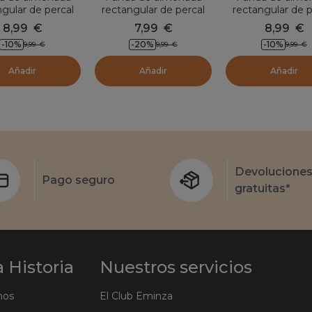
ngular de percal
rectangular de percal
rectangular de p
dón (80 cm) Cali
de algodón (50 x 70
de algodón (50
8,99
€
7,99
€
8,99
€
Chocolate
cm) Cali Camel
cm) Cali Tau
-10
%
-20
%
-10
%
9,99
€
9,99
€
9,99
€
Añadir
Añadir
Añadir
Devolucione
Pago seguro
gratuitas*
 Historia
Nuestros servicios
mos
El Club Eminza