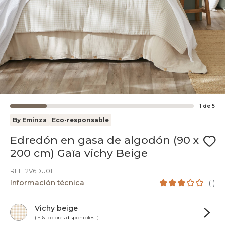
1
de
5
By Eminza
Eco-responsable
Edredón en gasa de algodón (90 x
200 cm) Gaïa vichy Beige
REF. 2V6DU01
Información técnica
(
1
)
Vichy beige
( + 6 colores disponibles )