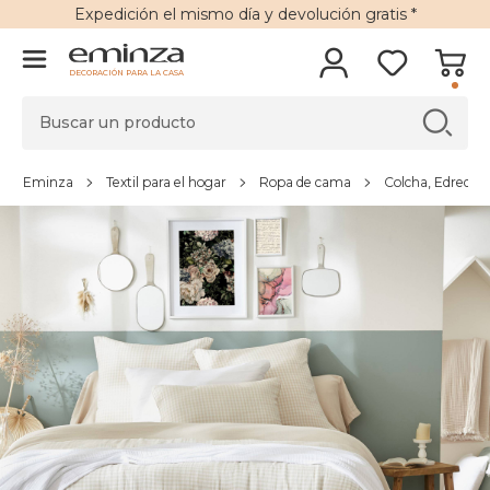
Expedición
el mismo día y
devolución gratis
*
DECORACIÓN PARA LA CASA
Eminza
Textil para el hogar
Ropa de cama
Colcha, Edredón