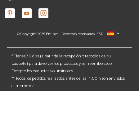
© Copyright 2025 Eminza | Derechos reservados |
ESP
FRANCIA
ITALIA
ALEMANIA
* Tienes 30 días (a patir de la recepción o recogida de tu
paquete) para devolver los productos y ser reembolsado.
PAÍSES BAJOS
Excepto los paquetes voluminosos
SUIZA
** Todos los pedidos realizados antes de las 14:00 h son enviados
DANMARK
el mismo día