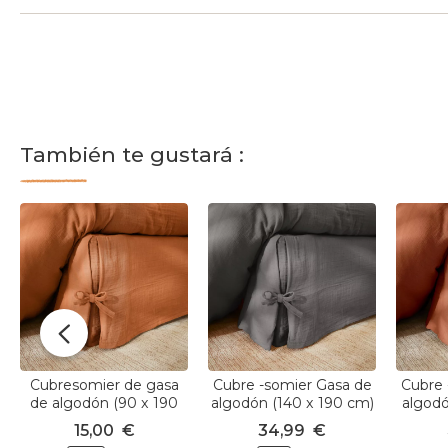
También te gustará :
Cubresomier de gasa
Cubre -somier Gasa de
Cubre 
de algodón (90 x 190
algodón (140 x 190 cm)
algodó
cm) Gaïa Albaricoque
Gaïa Gris granito
Ga
15,00
€
34,99
€