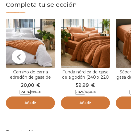
Completa tu selección
Camino de cama
Funda nórdica de gasa
Sába
edredón de gasa de
de algodón (240 x 220
gasa d
algodón (90 x 200 cm)
cm) Gaïa Albaricoque
3
20,00
€
59,99
€
Gaïa Albaricoque
A
-50
%
-14
%
39,99
€
69,90
€
Añadir
Añadir