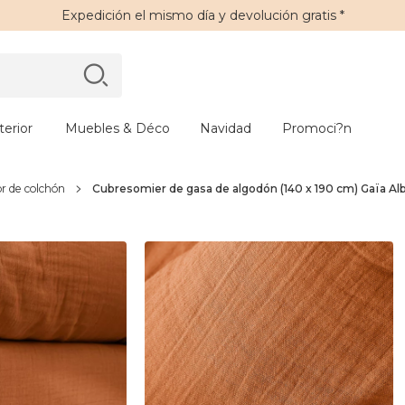
Expedición
el mismo día y
devolución gratis
*
erior
Muebles & Déco
Navidad
Promoci?n
r de colchón
Cubresomier de gasa de algodón (140 x 190 cm) Gaïa Al