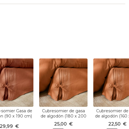
-somier Gasa de
Cubresomier de gasa
Cubresomier de
n (90 x 190 cm)
de algodón (180 x 200
de algodón (160
ïa Terracota
cm) Gaïa Albaricoque
cm) Gaïa Albari
25,00
€
22,50
€
29,99
€