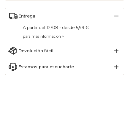
Entrega
A partir del 12/08 - desde 5,99 €
para más información >
Devolución fácil
Estamos para escucharte
e gasa
Sábana bajera de gasa
Cortina opaca térmica
 x 240
de algodón (160 x 200
(140 x 240 cm) Alba
coque
cm) Gaïa Albaricoque
Beige gris
30,00
€
39,99
€
-25
%
-20
%
39,99
€
49,99
€
Añadir
Añadir