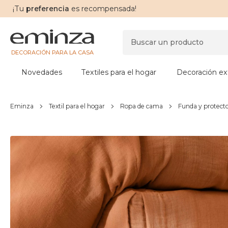
¡Tu
preferencia
es recompensada!
DECORACIÓN PARA LA CASA
Novedades
Textiles para el hogar
Decoración ext
Eminza
Textil para el hogar
Ropa de cama
Funda y protecto