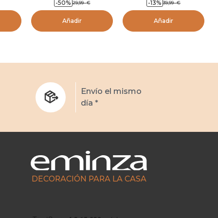
-50
%
-13
%
29,99
€
39,99
€
Añadir
Añadir
s
Envío el mismo
día *
DECORACIÓN PARA LA CASA