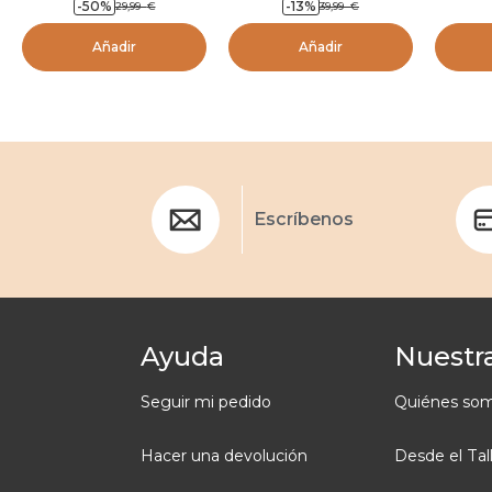
-50
%
-13
%
29,99
€
39,99
€
Añadir
Añadir
Escríbenos
Ayuda
Nuestra
Seguir mi pedido
Quiénes so
Hacer una devolución
Desde el Tal