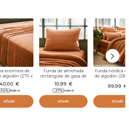
na encimera de
Funda de almohada
Funda nórdica d
e algodón (270 x
rectangular de gasa de
de algodón (280
00 cm) Gaïa
algodón (50 x 80 cm)
cm) Gaïa Albari
40,00
€
10,99
€
99,99
€
lbaricoque
Gaïa Albaricoque
-50
%
-27
%
79,99
€
14,99
€
Añadir
Añadir
Añadir