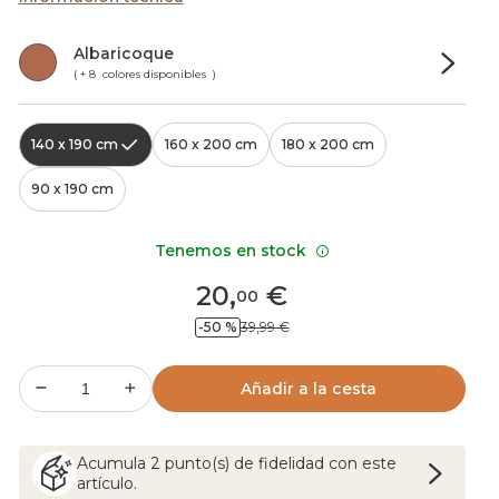
Albaricoque
( + 8 colores disponibles )
140 x 190 cm
160 x 200 cm
180 x 200 cm
90 x 190 cm
Tenemos en stock
20
,
€
00
-50 %
39,99 €
Añadir a la cesta
Acumula
2
punto(s) de fidelidad con este
artículo.