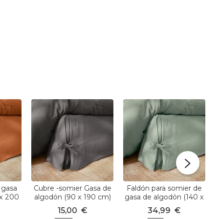
 gasa
Cubre -somier Gasa de
Faldón para somier de
 x 200
algodón (90 x 190 cm)
gasa de algodón (140 x
coque
Gaïa Gris granito
190 cm) Gaïa Verde
15,00
€
34,99
€
eucalipto