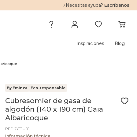
¿Necesitas ayuda?
Escríbenos
Inspiraciones
Blog
baricoque
By Eminza
Eco-responsable
Cubresomier de gasa de
algodón (140 x 190 cm) Gaïa
Albaricoque
REF. 2YFJU01
Información técnica