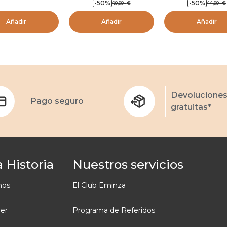
-50
%
-50
%
49,99
€
44,99
€
Añadir
Añadir
Añadir
Devolucione
Pago seguro
gratuitas*
 Historia
Nuestros servicios
mos
El Club Eminza
ler
Programa de Referidos