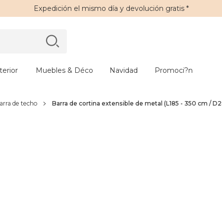
Expedición
el mismo día y
devolución gratis
*
erior
Muebles & Déco
Navidad
Promoci?n
arra de techo
Barra de cortina extensible de metal (L185 - 350 cm / 