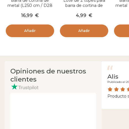
Barra de cortina de
Lote de 2 topes para
Barr
metal (L250 cm / D28
barra de cortina de
metal
mm) Lino Oro
metal (D28 mm) Tapón
mm
16,99
€
4,99
€
Oro
Añadir
Añadir
Opiniones de nuestros
Alis
clientes
Publicado el 2
Producto s