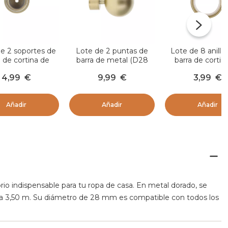
e 2 soportes de
Lote de 2 puntas de
Lote de 8 anilla
a de cortina de
barra de metal (D28
barra de cortin
 (D28 mm) Lino
mm) Gaïa Oro
metal (D28 mm)
4,99
€
9,99
€
3,99
€
Oro
Oro
Añadir
Añadir
Añadir
rio indispensable para tu ropa de casa. En metal dorado, se
sta 3,50 m. Su diámetro de 28 mm es compatible con todos los