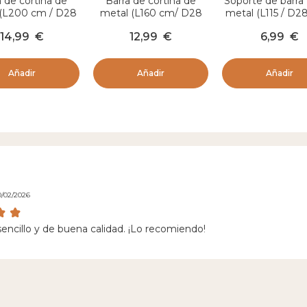
a de cortina de
Barra de cortina de
Soporte de barra 
 (L200 cm / D28
metal (L160 cm/ D28
metal (L115 / D
) Lino Oro
mm) Lino Oro
Lino canalón 
14,99
€
12,99
€
6,99
€
Añadir
Añadir
Añadir
0/02/2026
encillo y de buena calidad. ¡Lo recomiendo!