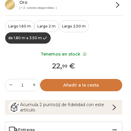
Oro
( + 2 colores disponibles )
Largo 1.60 m
Largo 2 m
Largo 2.50 m
de 1.80 m a 3.50 m
Tenemos en stock
22
,
€
99
Añadir a la cesta
Acumula
2
punto(s) de fidelidad con este
artículo.
Entrega