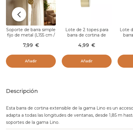
Soporte de barra simple
Lote de 2 topes para
Lote d
fijo de metal (L155 cm /
barra de cortina de
barr
D28 mm) Lino Oro
metal (D28 mm) Tapón
metal
7,99
€
4,99
€
Oro
Añadir
Añadir
Descripción
Esta barra de cortina extensible de la gama Lino es un acceso
adapta a todas las longitudes de ventanas, desde 1,85 m ha
soportes de la gama Lino.