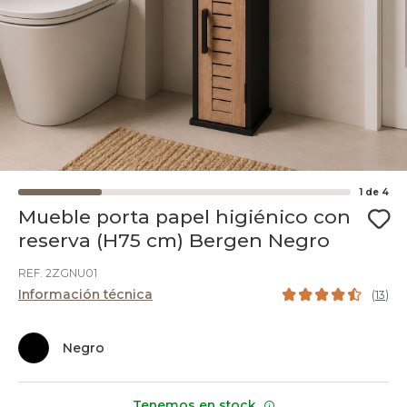
1
de
4
Mueble porta papel higiénico con
reserva (H75 cm) Bergen Negro
REF. 2ZGNU01
Información técnica
(
13
)
Negro
Tenemos en stock