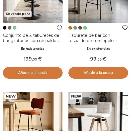
Se vende por2
Conjunto de 2 taburetes de
Taburete de bar con
bar giratorios con respaldo
respaldo de terciopelo
ajustable en altura (Asiento
acanalado (Asiento 77cm)
En existencias
En existencias
de 63 a 84 cm) Carly Negro
Orion Amarillo ocre
199
,
99
,
00
00
Añadir a la cesta
Añadir a la cesta