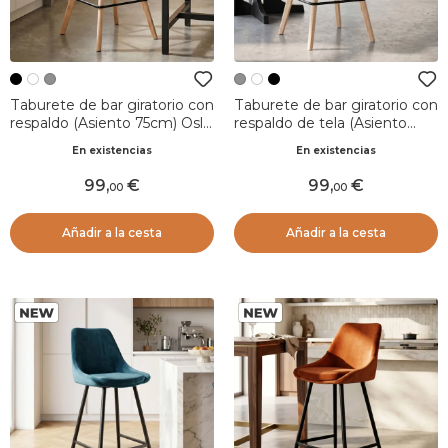
Taburete de bar giratorio con
Taburete de bar giratorio con
respaldo (Asiento 75cm) Osla
respaldo de tela (Asiento
Negro
75cm) Osla Gris oscuro
En existencias
En existencias
99
,
99
,
00
00
Añadir a la cesta
Añadir a la cesta