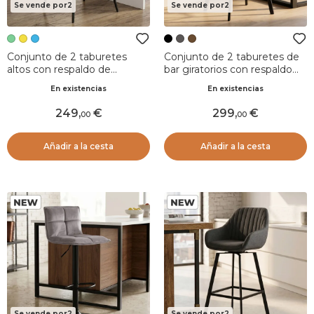
Se vende por2
Se vende por2
Conjunto de 2 taburetes
Conjunto de 2 taburetes de
altos con respaldo de
bar giratorios con respaldo
terciopelo acanalado
(Asiento 75cm) Zila Negro
En existencias
En existencias
(Asiento 75cm) Juno Verde
Pino
249
,
299
,
00
00
Añadir a la cesta
Añadir a la cesta
Se vende por2
Se vende por2