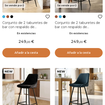
Se vende por2
Se vende por2
Conjunto de 2 taburetes de
Conjunto de 2 taburetes de
bar con respaldo de
bar con respaldo de
terciopelo (Asiento 75cm)
terciopelo (Asiento 75cm)
En existencias
En existencias
Juno Azul oscuro
Juno Cognac
249
,
249
,
00
00
Añadir a la cesta
Añadir a la cesta