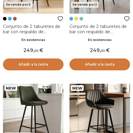
Se vende por2
Se vende por2
Conjunto de 2 taburetes de
Conjunto de 2 taburetes de
bar con respaldo de
bar con respaldo de
terciopelo (Asiento 75cm)
terciopelo acanalado
En existencias
En existencias
Juno Negro
(Asiento 75cm) Juno Azul
oscuro
249
,
249
,
00
00
Añadir a la cesta
Añadir a la cesta