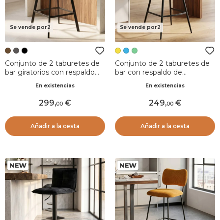
Se vende por2
Se vende por2
Conjunto de 2 taburetes de
Conjunto de 2 taburetes de
bar giratorios con respaldo
bar con respaldo de
(Asiento 75cm) Zila Marrón
terciopelo acanalado
En existencias
En existencias
(Asiento 75cm) Juno Amarillo
curry
299
,
249
,
00
00
Añadir a la cesta
Añadir a la cesta