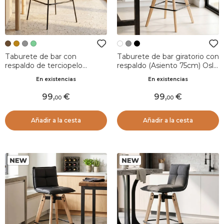
Taburete de bar con
Taburete de bar giratorio con
respaldo de terciopelo
respaldo (Asiento 75cm) Osla
acanalado (Asiento 77cm)
Blanco
En existencias
En existencias
Orion Marrón oscuro
99
,
99
,
00
00
Añadir a la cesta
Añadir a la cesta