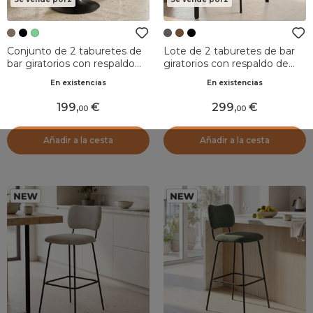
Conjunto de 2 taburetes de
Lote de 2 taburetes de bar
bar giratorios con respaldo
giratorios con respaldo de
ajustable en altura (Asiento
tela (Asiento 75cm) Zila Gris
En existencias
En existencias
de 63 a 84 cm) Carly Taupe
oscuro
199
,
299
,
00
00
Añadir a la cesta
Añadir a la cesta