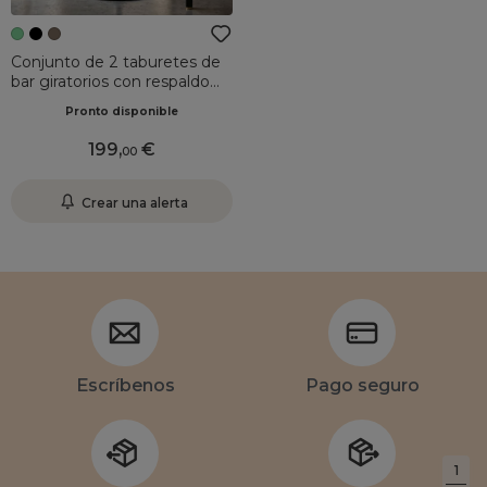
Conjunto de 2 taburetes de
bar giratorios con respaldo
ajustable en altura (Asiento
Pronto disponible
de 63 a 84 cm) Carly Verde
oliva
199
,
00
Crear una alerta
Escríbenos
Pago seguro
1