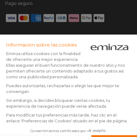
Pago seguro
Tarjeta de crédito, Paypal, Transferencia bancaria, Klarna x3
con tarjeta sin cargos, Google/Apple pay
Síguenos en:
© Copyright 2025 Eminza | Derechos reservados |
ESP
FRANCIA
ITALIA
ALEMANIA
* Tienes 30 días (a patir de la recepción o recogida de tu
paquete) para devolver los productos y ser reembolsado.
PAÍSES BAJOS
Excepto los paquetes voluminosos
SUIZA
** Todos los pedidos realizados antes de las 14:00 h son enviados