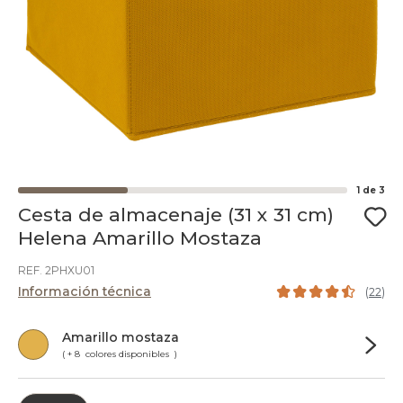
1
de
3
Cesta de almacenaje (31 x 31 cm)
Helena Amarillo Mostaza
REF. 2PHXU01
Información técnica
(
22
)
Amarillo mostaza
( + 8 colores disponibles )