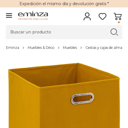
Expedición
el mismo día y
devolución gratis
*
DECORACIÓN PARA LA CASA
Eminza
Muebles & Déco
Muebles
Cestas y cajas de almace