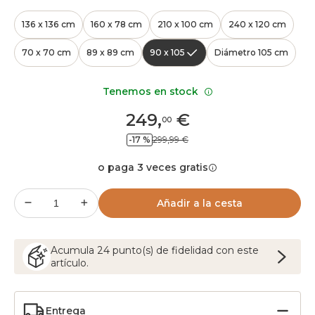
136 x 136 cm
160 x 78 cm
210 x 100 cm
240 x 120 cm
70 x 70 cm
89 x 89 cm
90 x 105
Diámetro 105 cm
Tenemos en stock
249
,
€
00
-17 %
299,99 €
o paga 3 veces gratis
Añadir a la cesta
Acumula
24
punto(s) de fidelidad con este
artículo.
Entrega