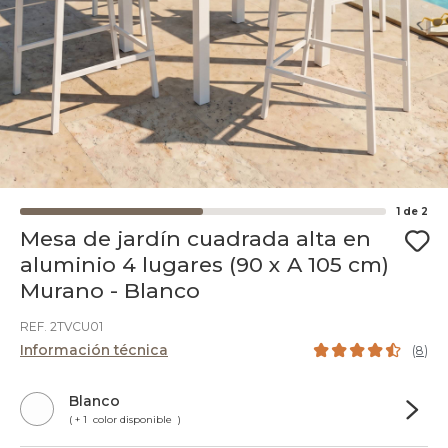
1
de
2
Mesa de jardín cuadrada alta en
aluminio 4 lugares (90 x A 105 cm)
Murano - Blanco
REF. 2TVCU01
Información técnica
(
8
)
Blanco
( + 1 color disponible )