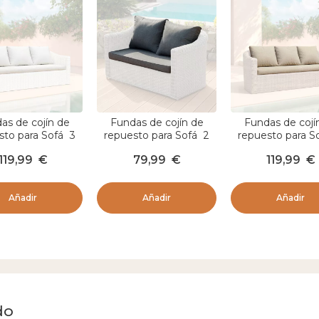
as de cojín de
Fundas de cojín de
Fundas de cojí
sto para Sofá 3
repuesto para Sofá 2
repuesto para S
as Calvi Blanco
personas Calvi Gris
personas Calvi 
119,99
€
79,99
€
119,99
€
oscuro
Añadir
Añadir
Añadir
do