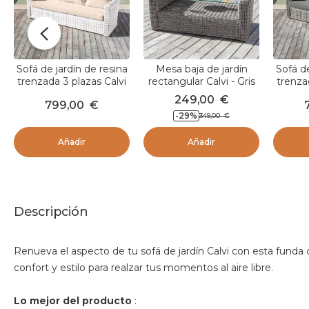
Sofá de jardín de resina
Mesa baja de jardín
Sofá de
trenzada 3 plazas Calvi
rectangular Calvi - Gris
trenza
Blanco y topo
Gris
249,00
€
799,00
€
-29
%
349,00
€
Añadir
Añadir
Descripción
Renueva el aspecto de tu sofá de jardín Calvi con esta funda d
confort y estilo para realzar tus momentos al aire libre.
Lo mejor del producto
: