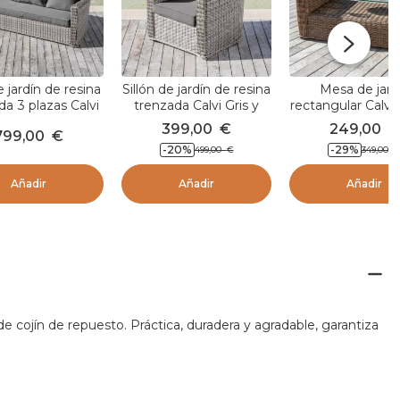
 jardín de resina
Sillón de jardín de resina
Mesa de jard
da 3 plazas Calvi
trenzada Calvi Gris y
rectangular Calvi 
 y gris oscuro
gris oscuro
399,00
€
249,00
€
799,00
€
-20
%
-29
%
499,00
€
349,00
Añadir
Añadir
Añadir
e cojín de repuesto. Práctica, duradera y agradable, garantiza