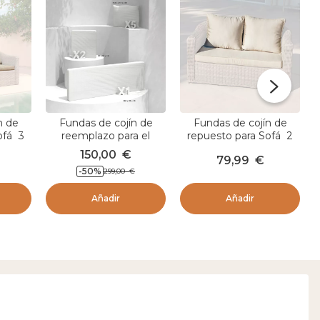
n de
Fundas de cojín de
Fundas de cojín de
ofá 3
reemplazo para el
repuesto para Sofá 2
Taupe
conjunto de jardín Calvi
personas Calvi Beige
150,00
€
79,99
€
5 personas - Blanco
-50
%
299,00
€
Añadir
Añadir