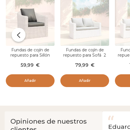
Fundas de cojín de
Fundas de cojín de
Fund
repuesto para Sillón
repuesto para Sofá 2
repue
Calvi Gris oscuro
personas Calvi Blanco
person
59,99
€
79,99
€
Añadir
Añadir
Opiniones de nuestros
Eduar
clientes