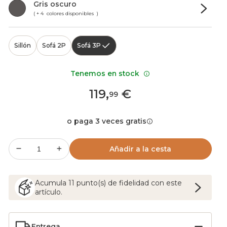
Gris oscuro
( + 4 colores disponibles )
Sillón
Sofá 2P
Sofá 3P
Tenemos en stock
119
,
€
99
o paga 3 veces gratis
Añadir a la cesta
Acumula
11
punto(s) de fidelidad con este
artículo.
Entrega