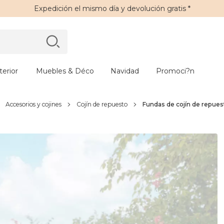
Expedición
el mismo día y
devolución gratis
*
erior
Muebles & Déco
Navidad
Promoci?n
Accesorios y cojines
Cojín de repuesto
Fundas de cojín de repues