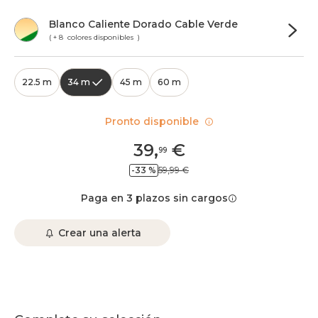
Blanco Caliente Dorado Cable Verde
( + 8 colores disponibles )
22.5 m
34 m
45 m
60 m
Pronto disponible
39
,
€
99
-33 %
59,99 €
Paga en 3 plazos sin cargos
Crear una alerta