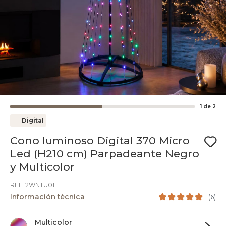
1
de
2
Digital
Cono luminoso Digital 370 Micro
Led (H210 cm) Parpadeante Negro
y Multicolor
REF. 2WNTU01
Información técnica
(
6
)
Multicolor