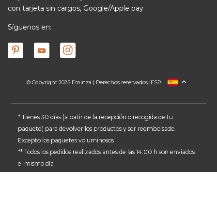
con tarjeta sin cargos, Google/Apple pay
Síguenos en:
© Copyright 2025 Eminza | Derechos reservados |
ESP
FRANCIA
ITALIA
ALEMANIA
* Tienes 30 días (a patir de la recepción o recogida de tu
paquete) para devolver los productos y ser reembolsado.
PAÍSES BAJOS
Excepto los paquetes voluminosos
SUIZA
** Todos los pedidos realizados antes de las 14:00 h son enviados
DANMARK
el mismo día