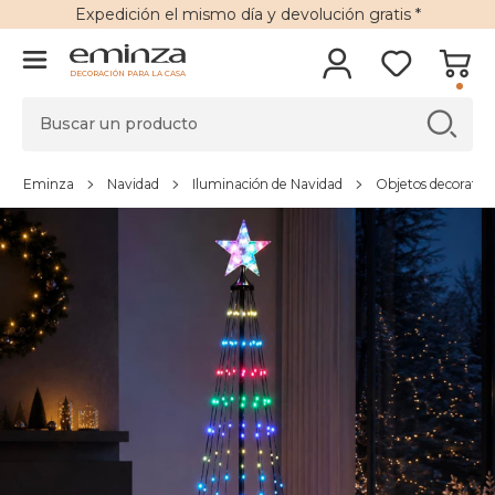
Expedición
el mismo día y
devolución gratis
*
DECORACIÓN PARA LA CASA
Eminza
Navidad
Iluminación de Navidad
Objetos decorativo