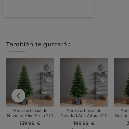
P
fermette_serendipite
u
b
l
i
c
a
c
También te gustará :
i
ó
n
r
e
a
l
i
z
a
d
a
p
o
r
Abeto artificial de
Abeto artificial de
Abet
Navidad Allix Altura 210
Navidad Allix Altura 240
Navidad
cm Verde
cm Verde
139,99
€
199,99
€