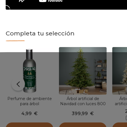
Completa tu selección
Perfume de ambiente
Árbol artificial de
Árb
para árbol
Navidad con luces 800
artifi
LED Altura 270 cm
LED (
4,99
€
399,99
€
Glorious Verde abeto
Ve