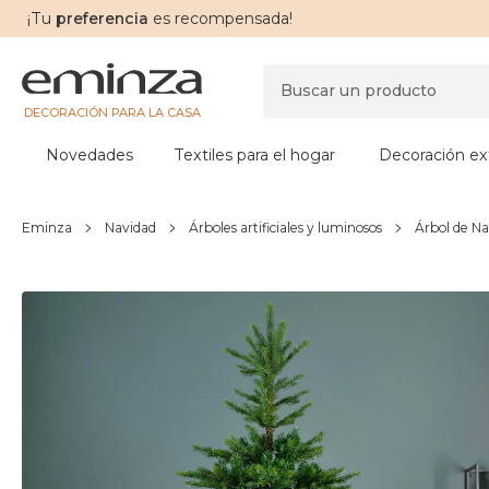
¡Tu
preferencia
es recompensada!
DECORACIÓN PARA LA CASA
Novedades
Textiles para el hogar
Decoración ext
Eminza
Navidad
Árboles artificiales y luminosos
Árbol de Nav