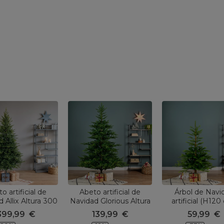
o artificial de
Abeto artificial de
Árbol de Navi
 Allix Altura 300
Navidad Glorious Altura
artificial (H120
cm Verde
180 cm Verde
Glorious Verde 
399,99
€
139,99
€
59,99
€