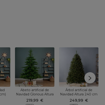
dad
Abeto artificial de
Árbol artificial de
 cm)
Navidad Glorious Altura
Navidad Altura 240 cm
abeto
240 cm Verde
Stockholm Verde
219,99
€
249,99
€
acabado perlado