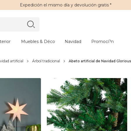
Expedición
el mismo día y
devolución gratis
*
erior
Muebles & Déco
Navidad
Promoci?n
idad artificial
Árbol tradicional
Abeto artificial de Navidad Gloriou