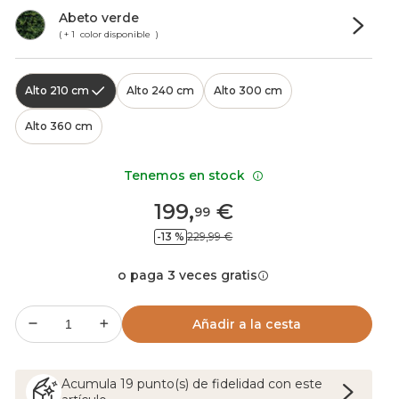
Abeto verde
( + 1 color disponible )
Alto 210 cm
Alto 240 cm
Alto 300 cm
Alto 360 cm
Tenemos en stock
199
,
€
99
-13 %
229,99 €
o paga 3 veces gratis
Añadir a la cesta
Acumula
19
punto(s) de fidelidad con este