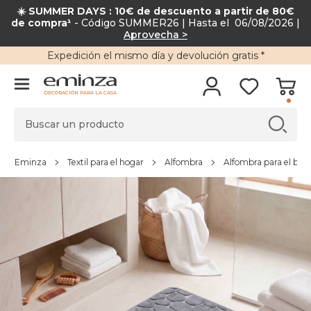
☀️ SUMMER DAYS : 10€ de descuento a partir de 80€
de compra¹
- Código SUMMER26 | Hasta el 06/08/2026 |
Aprovecha >
Expedición
el mismo día y
devolución gratis
*
DECORACIÓN PARA LA CASA
Eminza
Textil para el hogar
Alfombra
Alfombra para el bañ