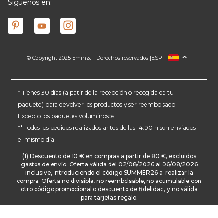
Síguenos en:
© Copyright 2025 Eminza | Derechos reservados |
ESP
FRANCIA
ITALIA
ALEMANIA
* Tienes 30 días (a patir de la recepción o recogida de tu
paquete) para devolver los productos y ser reembolsado.
PAÍSES BAJOS
Excepto los paquetes voluminosos
SUIZA
** Todos los pedidos realizados antes de las 14:00 h son enviados
DANMARK
el mismo día
(1) Descuento de 10 € en compras a partir de 80 €, excluidos
gastos de envío. Oferta válida del 02/08/2026 al 06/08/2026
inclusive, introduciendo el código SUMMER26 al realizar la
compra. Oferta no divisible, no reembolsable, no acumulable con
otro código promocional o descuento de fidelidad, y no válida
para tarjetas regalo.