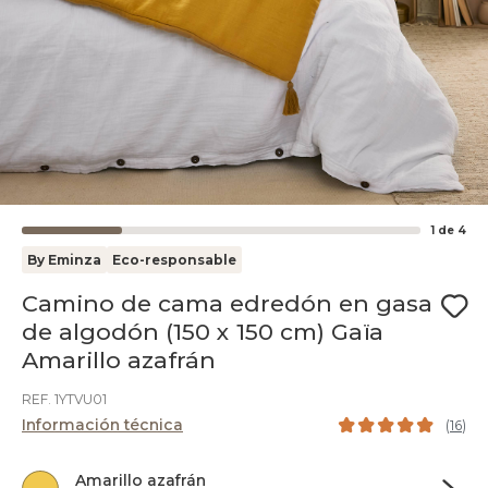
1
de
4
By Eminza
Eco-responsable
Camino de cama edredón en gasa
de algodón (150 x 150 cm) Gaïa
Amarillo azafrán
REF. 1YTVU01
Información técnica
(
16
)
Amarillo azafrán