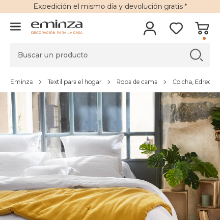
Expedición
el mismo día y
devolución gratis
*
DECORACIÓN PARA LA CASA
Eminza
Textil para el hogar
Ropa de cama
Colcha, Edredón