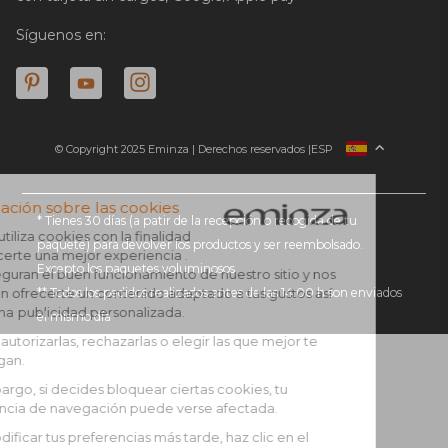
Síguenos en:
© Copyright 2025 Eminza | Derechos reservados |
ESP
FRANCIA
ITALIA
ALEMANIA
* Tienes 30 días (a patir de la recepción o recogida de tu
paquete) para devolver los productos y ser reembolsado.
PAÍSES BAJOS
Excepto los paquetes voluminosos
SUIZA
** Todos los pedidos realizados antes de las 14:00 h son enviados
DANMARK
el mismo día