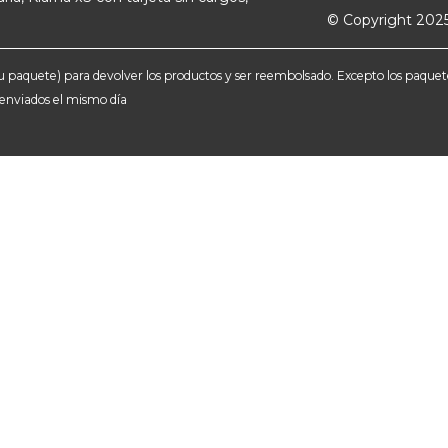
© Copyright 2025
e tu paquete) para devolver los productos y ser reembolsado. Excepto los paqu
n enviados el mismo día