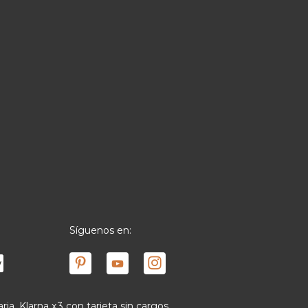
Síguenos en:
ria, Klarna x3 con tarjeta sin cargos,