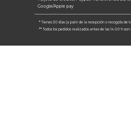
Google/Apple pay
* Tienes 30 días (a patir de la recepción o recogida d
** Todos los pedidos realizados antes de las 14:00 h so