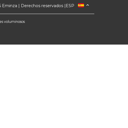
 Eminza | Derechos reservados |
ESP
FRANCIA
ITALIA
etes voluminosos
ALEMANIA
PAÍSES BAJOS
SUIZA
DANMARK