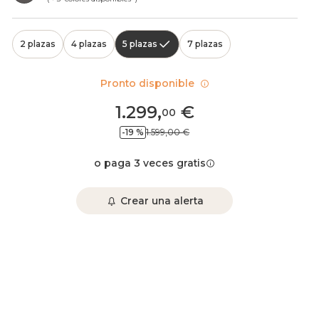
2 plazas
4 plazas
5 plazas
7 plazas
Pronto disponible
1.299
,
€
00
-19 %
1.599,00 €
o paga 3 veces gratis
Crear una alerta