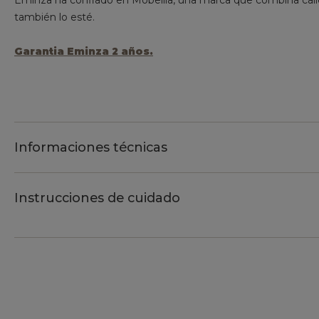
Eminza ha confiado en Mobellia, una marca que combina cal
también lo esté.
Garantia Eminza 2 años.
Informaciones técnicas
Instrucciones de cuidado