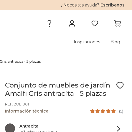
¿Necesitas ayuda?
Escríbenos
Inspiraciones
Blog
is antracita - 5 plazas
Conjunto de muebles de jardín
Amalfi Gris antracita - 5 plazas
REF. 2OEIU01
Información técnica
(
5
)
Antracita
( + 3 colores disponibles )