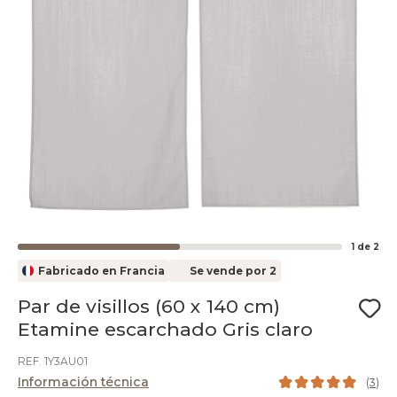
1
de
2
Fabricado en Francia
Se vende por 2
Par de visillos (60 x 140 cm)
Etamine escarchado Gris claro
REF. 1Y3AU01
Información técnica
(
3
)