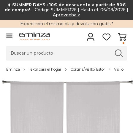
☀️ SUMMER DAYS : 10€ de descuento a partir de 80€
de compra¹
- Código SUMMER26 | Hasta el 06/08/2026 |
Aprovecha >
Expedición
el mismo día y
devolución gratis
*
DECORACIÓN PARA LA CASA
Eminza
Textil para el hogar
Cortina/Visillo/ Estor
Visillo