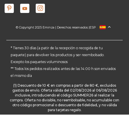
© Copyright 2025 Eminza | Derechos reservados |
ESP
FRANCIA
ITALIA
ALEMANIA
* Tienes 30 días (a patir de la recepción o recogida de tu
paquete) para devolver los productos y ser reembolsado.
PAÍSES BAJOS
Excepto los paquetes voluminosos
SUIZA
** Todos los pedidos realizados antes de las 14:00 h son enviados
DANMARK
el mismo día
(1) Descuento de 10 € en compras a partir de 80 €, excluidos
gastos de envío. Oferta válida del 02/08/2026 al 06/08/2026
inclusive, introduciendo el código SUMMER26 al realizar la
compra. Oferta no divisible, no reembolsable, no acumulable con
otro código promocional o descuento de fidelidad, y no válida
para tarjetas regalo.