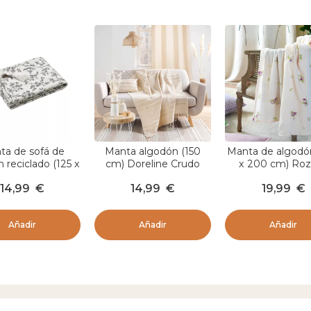
ta de sofá de
Manta algodón (150
Manta de algodó
 reciclado (125 x
cm) Doreline Crudo
x 200 cm) Roz
) Clarine Marfil
Multicolor
14,99
€
14,99
€
19,99
€
Añadir
Añadir
Añadir