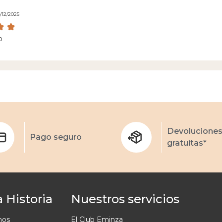
/12/2025
o
Devolucione
Pago seguro
gratuitas*
 Historia
Nuestros servicios
mos
El Club Eminza