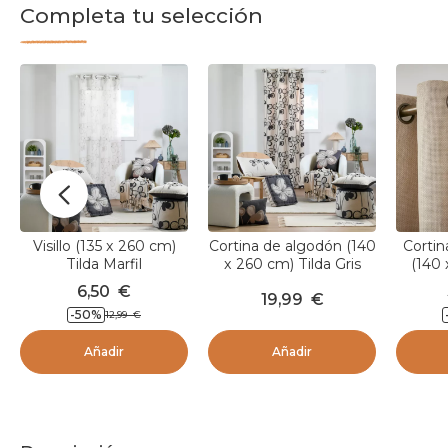
Completa tu selección
Visillo (135 x 260 cm)
Cortina de algodón (140
Cortin
Tilda Marfil
x 260 cm) Tilda Gris
(140 
6,50
€
19,99
€
-50
%
12,99
€
Añadir
Añadir