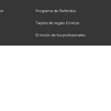
ler
Programa de Referidos
Tarjeta de regalo Eminza
El rincón de los profesionales