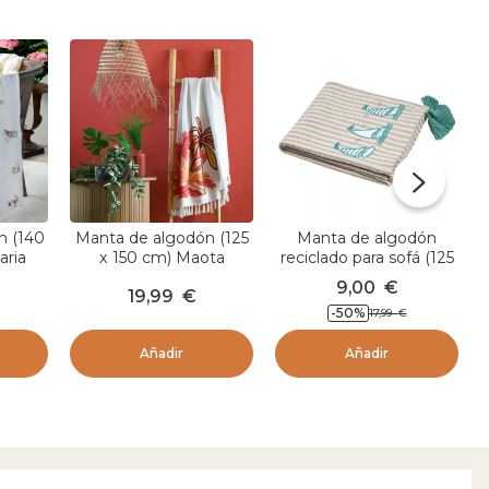
n (140
Manta de algodón (125
Manta de algodón
aria
x 150 cm) Maota
reciclado para sofá (125
Multicolor
x 150 cm) Barbados
9,00
€
19,99
€
Marfil
-50
%
17,99
€
Añadir
Añadir