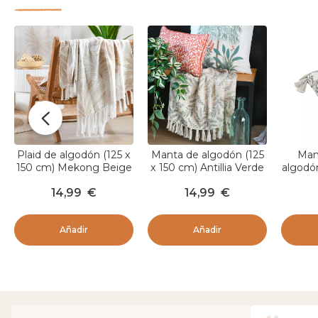
Plaid de algodón (125 x
Manta de algodón (125
Man
150 cm) Mekong Beige
x 150 cm) Antillia Verde
algodón
150 cm
14,99
€
14,99
€
Añadir
Añadir