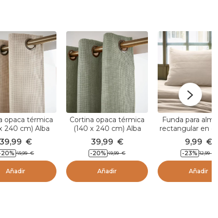
a opaca térmica
Cortina opaca térmica
Funda para alm
x 240 cm) Alba
(140 x 240 cm) Alba
rectangular en e
Beige gris
Verde romero
de algodón (L7
39,99
€
39,99
€
9,99
€
Gaïa Beige p
-20
%
-20
%
-23
%
49,99
€
49,99
€
12,99
€
Añadir
Añadir
Añadir