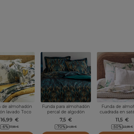
 de almohadón
Funda para almohadón
Funda de almo
ón lavado Toco
percal de algodón
cuadrada en sat
Verde
Escale Verde esmeralda
algodón (65 x 6
16,99
€
7,5
€
11,5
€
Voyage Ver
-
6
%
-
70
%
-
50
%
17,99
€
24,99
€
22,99
€