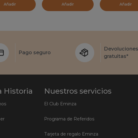
Añadir
Añadir
Añadir
Devolucione
Pago seguro
gratuitas*
 Historia
Nuestros servicios
mos
El Club Eminza
ler
Programa de Referidos
Tarjeta de regalo Eminza