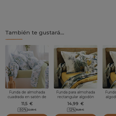
También te gustará...
Funda de almohada
Funda para almohada
Funda
cuadrada en satén de
rectangular algodón
algod
algodón (65 x 65 cm)
lavado Toco Verde
11,5
€
14,99
€
Angèle Verde lima
-
50
%
-
12
%
22,99
€
16,99
€