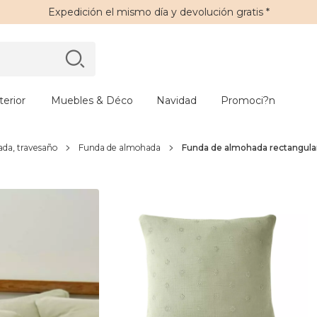
Expedición
el mismo día y
devolución gratis
*
erior
Muebles & Déco
Navidad
Promoci?n
da, travesaño
Funda de almohada
Funda de almohada rectangular